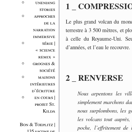
unending
1 _ COMPRESSI
stories
approches
Le plus grand volcan du mond
de la
narration
terrestre à 3 500 mètres, et pl
immersive
à celle du Royaume-Uni. Seu
série |
d’années, et l’eau le recouvre.
« science
remix »
grognes &
société
2 _ RENVERSE
maisons
intérieures
d’écriture
Nous arpentons les vil
en cours |
simplement marchons dan
projet St.
nous surplombons, les g
Kilda
les volcans tout auprès,
Bon & Toeplitz |
poche, l’effritement d
135 façons de