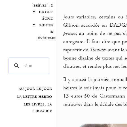
"brèves", 1
ils ont
Jours variables, certains o
écrit
Gibson accordée en DADGAD
routes
&
penser
, au point de ne pas s’a
événements
enregistre. Il faut dire que p
tapuscrit de
Tumulte
avant le 
bonne dizaine de textes qui se
d’autres, et rendre plus net les
Il y a aussi la journée annue
heures le soir (mais pour le 
au jour le jour
13 euros 50 de Castermann e
la lettre hebdo
les livres, la
retrouver dans le dédale des bi
librairie