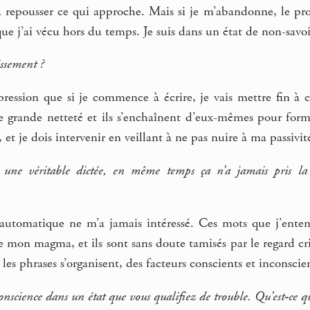
, repousser ce qui approche. Mais si je m’abandonne, le pro
ue j’ai vécu hors du temps. Je suis dans un état de non-savo
issement ?
pression que si je commence à écrire, je vais mettre fin à ce
 grande netteté et ils s’enchaînent d’eux-mêmes pour forme
, et je dois intervenir en veillant à ne pas nuire à ma passivité
t une véritable dictée, en même temps ça n’a jamais pris la f
 automatique ne m’a jamais intéressé. Ces mots que j’ent
e mon magma, et ils sont sans doute tamisés par le regard cri
 les phrases s’organisent, des facteurs conscients et inconscie
conscience dans un état que vous qualifiez de trouble. Qu’est-ce q