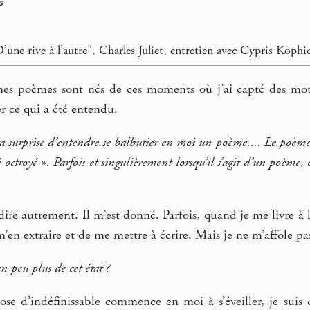
s
"D’une rive à l’autre", Charles Juliet, entretien avec Cypris Koph
mes poèmes sont nés de ces moments où j’ai capté des mots
er ce qui a été entendu.
 la surprise d’entendre se balbutier en moi un poème.... Le poème 
é octroyé ». Parfois et singulièrement lorsqu’il s’agit d’un poème,
ire autrement. Il m’est donné. Parfois, quand je me livre à l’
’en extraire et de me mettre à écrire. Mais je ne m’affole pas.
n peu plus de cet état ?
e d’indéfinissable commence en moi à s’éveiller, je suis da