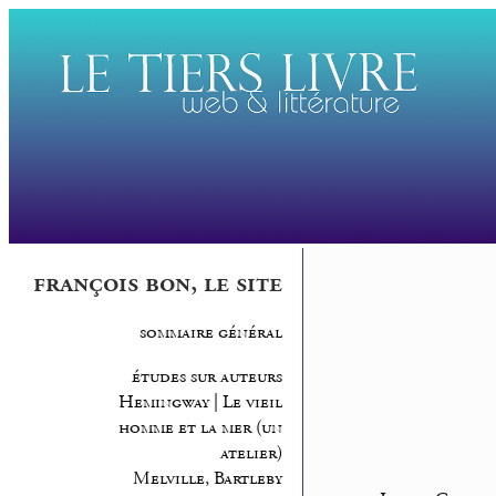
françois bon, le site
sommaire général
études sur auteurs
Hemingway | Le vieil
homme et la mer (un
atelier)
Melville, Bartleby