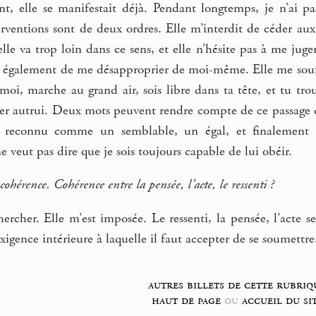
t, elle se manifestait déjà. Pendant longtemps, je n’ai pas
nterventions sont de deux ordres. Elle m’interdit de céder a
elle va trop loin dans ce sens, et elle n’hésite pas à me jug
t également de me désapproprier de moi-même. Elle me souffl
moi, marche au grand air, sois libre dans ta tête, et tu tr
er autrui. Deux mots peuvent rendre compte de ce passage d’un
t reconnu comme un semblable, un égal, et finalement 
e veut pas dire que je sois toujours capable de lui obéir.
ohérence. Cohérence entre la pensée, l’acte, le ressenti ?
chercher. Elle m’est imposée. Le ressenti, la pensée, l’act
exigence intérieure à laquelle il faut accepter de se soumettre
autres billets de cette rubriq
haut de page
ou
accueil du si