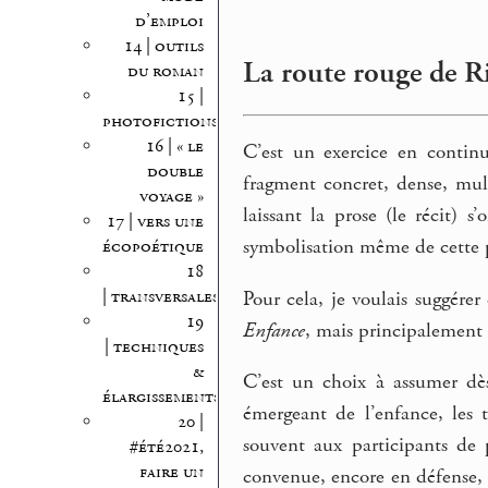
d’emploi
14 | outils
La route rouge de 
du roman
15 |
photofictions
16 | « le
C’est un exercice en contin
double
fragment concret, dense, mul
voyage »
laissant la prose (le récit) s
17 | vers une
symbolisation même de cette pe
écopoétique
18
| transversales
Pour cela, je voulais suggérer
19
Enfance
, mais principalement 
| techniques
&
C’est un choix à assumer dès
élargissements
émergeant de l’enfance, les 
20 |
souvent aux participants de p
#été2021,
faire un
convenue, encore en défense, m