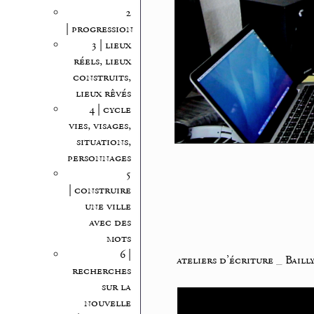
2
| progression
3 | lieux
réels, lieux
construits,
lieux rêvés
4 | cycle
vies, visages,
situations,
personnages
5
| construire
une ville
avec des
mots
6 |
ateliers d’écriture
_
Baill
recherches
sur la
nouvelle