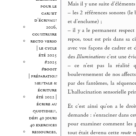
Mais il y une suite d’éléments
pour le
–
les 2 références sonores (le 
carnet
d’écrivain
et d’enclume) ;
2026,
–
il y a le permanent respect
construire
repos, tout est pris dans sa c
recto verso
avec vos façons de cadrer et
| le cycle
été 2025
des
Illuminations
c’est une évi
#2025
–
ce n’est pas la réalité q
#boost
bouleversement de nos affect
| préparation
par des fantômes, la séquence
mentale &
écriture
L’hallucination sensorielle pr
été 2022 |
écrire au
Et c’est ainsi qu’on a le dro
quotidien,
demande : s’enraciner dans ce
défi 40 jours
pour examiner comment les pe
40 exercices
ressources,
tout était devenu cette
route r