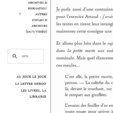
archives &
formation
Je parle aussi d’une contraint
autres
pour l’exercice Artaud : j’av
cycles &
les textes en tirent leur intang
archives
maintenez cette consigne une 
(sans vidéo)
Et allons plus loin dans le
suj
dans
la petite morte
aux rosi
nominale. Mais quel élancement
ces meules...
au jour le jour
C’est elle, la petite mort
perron. — La calèche du co
la lettre hebdo
là, devant le couchant, sur
les livres, la
le rempart aux giroflées.
librairie
L’essaim des feuilles d’or 
route rouge pour arriver à