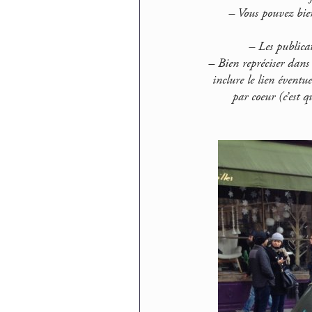
–
Vous pouvez bien
–
Les publicat
–
Bien repréciser dans
inclure
le lien éventue
par coeur (c’est 