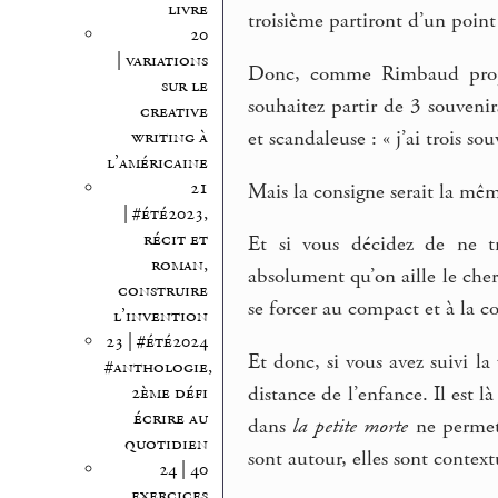
livre
troisième partiront d’un point 
20
| variations
Donc, comme Rimbaud prop
sur le
souhaitez partir de 3 souven
creative
writing à
et scandaleuse : « j’ai trois sou
l’américaine
21
Mais la consigne serait la mêm
| #été2023,
récit et
Et si vous décidez de ne tr
roman,
absolument qu’on aille le cher
construire
se forcer au compact et à la c
l’invention
23 | #été2024
Et donc, si vous avez suivi l
#anthologie,
2ème défi
distance de l’enfance. Il est
écrire au
dans
la petite morte
ne permet 
quotidien
sont autour, elles sont context
24 | 40
exercices