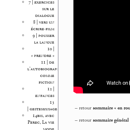
7 | exercices
sur le
dialogue
8 | vers un
écrire-film
9 | pousser
la langue
10 |
« prendre »
11 | de
l’autobiographie
comme
fiction
12 |
enfances
13
–
retour
sommaire « en rout
| gestes&usages
14bis, avec
–
retour
sommaire général T
Perec, La vie
mode