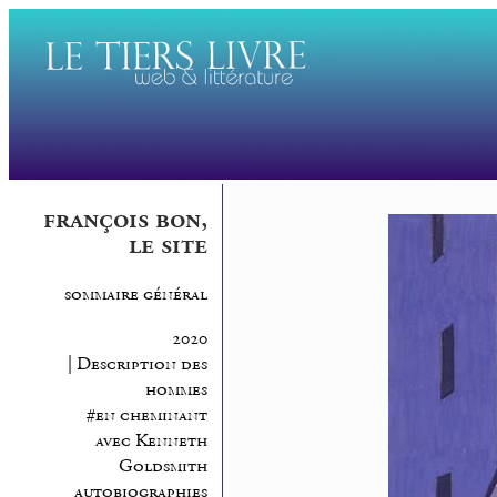
françois bon,
le site
sommaire général
2020
| Description des
hommes
#en cheminant
avec Kenneth
Goldsmith
autobiographies