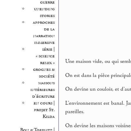
guerre
unending
stories
approches
de la
narration
immersive
série |
« science
Une maison vide, ou qui sembl
remix »
grognes &
On est dans la pièce principal
société
maisons
On devine un couloir, et d’aut
intérieures
d’écriture
L’environnement est banal. Jar
en cours |
projet St.
pareilles.
Kilda
On devine les maisons voisines
Bon & Toeplitz |