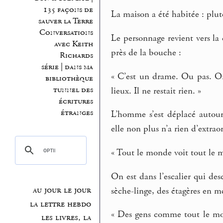
135 façons de
La maison a été habitée : plu
sauver la Terre
Conversations
Le personnage revient vers la
avec Keith
près de la bouche :
Richards
série | dans ma
« C’est un drame. Ou pas. On n
bibliothèque
tunnel des
lieux. Il ne restait rien. »
écritures
étranges
L’homme s’est déplacé autour
elle non plus n’a rien d’extrao
« Tout le monde voit tout le mo
On est dans l’escalier qui des
au jour le jour
sèche-linge, des étagères en mé
la lettre hebdo
« Des gens comme tout le mon
les livres, la