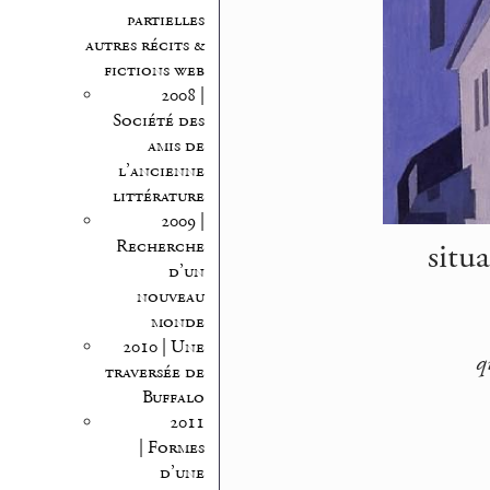
partielles
autres récits &
fictions web
2008 |
Société des
amis de
l’ancienne
littérature
2009 |
situ
Recherche
d’un
nouveau
monde
2010 | Une
q
traversée de
Buffalo
2011
| Formes
d’une