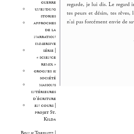
guerre
regarde, je lui dis. Le regard 
unending
tes peurs et désirs, tes rêves, 
stories
n’ai pas forcément envie de sav
approches
de la
narration
immersive
série |
« science
remix »
grognes &
société
maisons
intérieures
d’écriture
en cours |
projet St.
Kilda
Bon & Toeplitz |