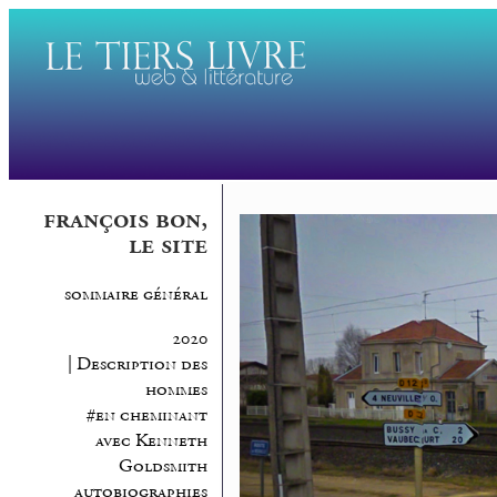
françois bon,
le site
sommaire général
2020
| Description des
hommes
#en cheminant
avec Kenneth
Goldsmith
autobiographies