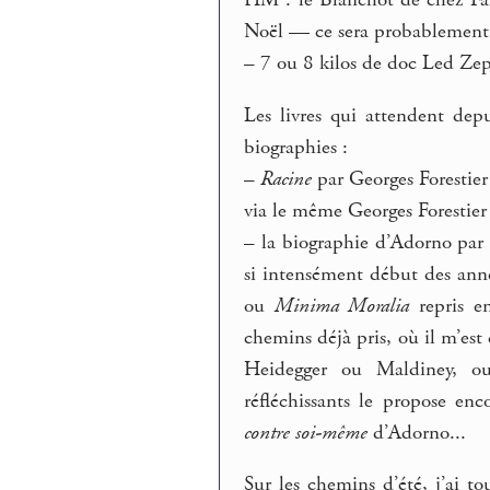
HM : le Blanchot de chez F
Noël — ce sera probablement l
–
7 ou 8 kilos de doc Led Zep
Les livres qui attendent dep
biographies :
–
Racine
par Georges Forestier
via le même Georges Forestier q
–
la biographie d’Adorno par 
si intensément début des anné
ou
Minima Moralia
repris en
chemins déjà pris, où il m’est d
Heidegger ou Maldiney, ou
réfléchissants le propose en
contre soi-même
d’Adorno...
Sur les chemins d’été, j’ai t