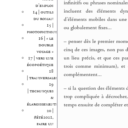
infinitifs ou phrases nominal
d’emploi
incluent des éléments dyn
14 | outils
du roman
d’éléments mobiles dans une 
15 |
ou globalement fixes...
photofictions
16 | « le
–
penser dès le premier momen
double
cinq de ces images, non pas d
voyage »
un lieu précis, et que ces p
17 | vers une
écopoétique
trois comme minimum), et qu
18
complémentent...
| transversales
19
–
si la question des éléments 
| techniques
trop compliquée à décrocher, 
&
élargissements
temps ensuite de compléter et 
20 |
#été2021,
faire un