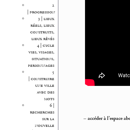
2
| progression
3 | lieux
réels, lieux
construits,
lieux rêvés
4 | cycle
vies, visages,
situations,
personnages
5
| construire
une ville
avec des
mots
6 |
recherches
–
accéder à l’espace a
sur la
nouvelle