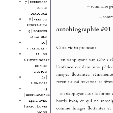
7 | exercices
–
sommaire gén
sur le
dialogue
–
somma
8 | vers un
écrire-film
autobiographie #01 
9 | pousser
la langue
10 |
Cette vidéo propose :
« prendre »
11 | de
–
en s’appuyant sur
Dire I &
l’autobiographie
comme
l’enfance ou dans une périod
fiction
images flottantes, rémanent
12 |
revenir aussi traverser les rêves
enfances
13
–
en s’appuyant sur la forme 
| gestes&usages
14bis, avec
bords fixes, et qui ne rensei
Perec, La vie
comme images flottantes et 
mode