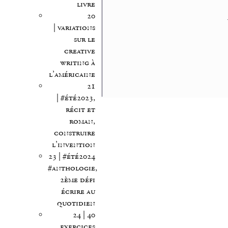
livre
20
| variations
sur le
creative
writing à
l’américaine
21
| #été2023,
récit et
roman,
construire
l’invention
23 | #été2024
#anthologie,
2ème défi
écrire au
quotidien
24 | 40
exercices