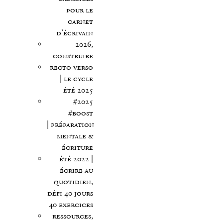
pour le
carnet
d’écrivain
2026,
construire
recto verso
| le cycle
été 2025
#2025
#boost
| préparation
mentale &
écriture
été 2022 |
écrire au
quotidien,
défi 40 jours
40 exercices
ressources,