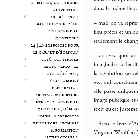
et roman, construire
dans le même lieu,
l’invention
23 | #été2024
–
mais on va repren
#anthologie, 2ème
défi écrire au
lieu précis et uniq
quotidien
seulement le chang
24 | 40 exercices pour
le carnet d’écrivain
–
ce avec quoi on r
2026, construire
imaginaire collecti
recto verso | le
la révolution sexue
cycle été 2025
#2025 #boost
etc, qui constituen
| préparation
elle passe uniquem
mentale & écriture
image publique et 
été 2022 | écrire au
récit qu’est justeme
quotidien, défi 40
jours 40 exercices
ressources, archives
–
dans le livre d’A
& formation
Virginia Woolf ni J
autres cycles &