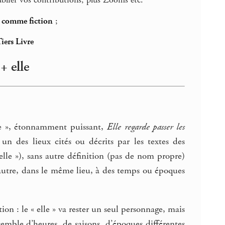
blier vos contributions, plus Zooms etc.
e comme fiction
;
Tiers Livre
+ elle
ce », étonnamment puissant,
Elle regarde passer les
n des lieux cités ou décrits par les textes des
elle »), sans autre définition (pas de nom propre)
 autre, dans le même lieu, à des temps ou époques
 : le « elle » va rester un seul personnage, mais
semble d’heures, de saisons, d’époques différentes