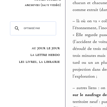
chacun et chacune 
archives (sans vidéo)
comme extrait (dans
–
là où on va « col
l’étonnement, l’inou
« Elle regarde pas
(l’accident de voit
au jour le jour
déroulé de trois mi
la lettre hebdo
trois minutes mais
les livres, la librairie
tard ou un an plus
projection dans de
l’exploration ;
–
autres liens : on 
sur le naufrage d
territoire neuf : pa