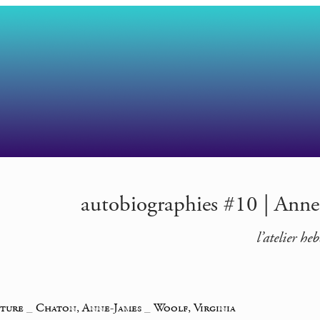
autobiographies #10 | Anne-
l’atelier he
iture
_
Chaton, Anne-James
_
Woolf, Virginia