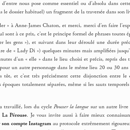
d’entre nous pose comme essentiel ou d’absolu dans cette n
 le dossier habituel) un fragment de la traversée dans son li
ler » à Anne-James Chaton, et merci, merci d’en faire l’expé
ï sont à ce prix, c’est le principe formel de phrases toutes ég
ser les gens »), et suivant dans leur déroulé une durée pré
ure de « Lady Di ») quelques minutes mais amplifiées jusqu’
nutes d’un « elle » dans le lieu choisi et précis, repris de
 pour un autre personnage dans le même lieu 20 ou 30 ans 
 tôt, et c’est très précisément cette disjonction entre le 
s époques totalement séparées, même si les sauts temporels 
a travaillé, lors du cycle
Pousser la langue
sur un autre livr
e La Pérouse
. Je vous invite aussi à faire mieux connaissa
r
son compte Instagram
au protocole extrêmement rigoureux,