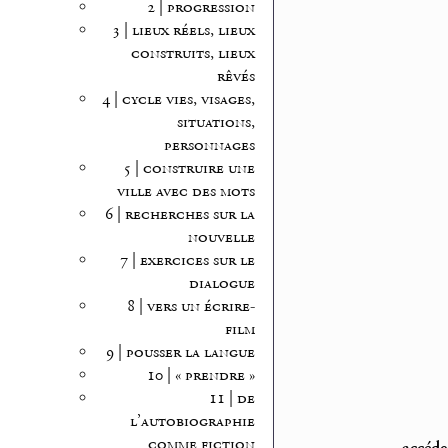
2 | progression
3 | lieux réels, lieux
construits, lieux
rêvés
4 | cycle vies, visages,
situations,
personnages
5 | construire une
ville avec des mots
6 | recherches sur la
nouvelle
7 | exercices sur le
dialogue
8 | vers un écrire-
film
9 | pousser la langue
10 | « prendre »
11 | de
l’autobiographie
comme fiction