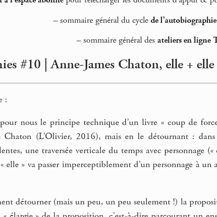
r à l’espace abonné
pour télécharger les documents d’appui & pu
–
sommaire général du cycle
de l’autobiographi
–
sommaire général des
ateliers en ligne 
es #10 | Anne-James Chaton, elle + elle 
 :
pour nous le principe technique d’un livre « coup de for
 Chaton (L’Olivier, 2016), mais en le détournant : dans u
entes, une traversée verticale du temps avec personnage (« 
e « elle » va passer imperceptiblement d’un personnage à un
t détourner (mais un peu, un peu seulement !) la proposition
 « élargie » de la proposition, c’est-à-dire parcourant un en