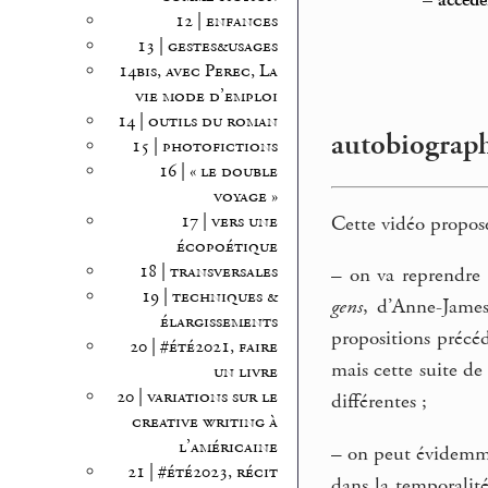
–
accéde
12 | enfances
13 | gestes&usages
14bis, avec Perec, La
vie mode d’emploi
14 | outils du roman
autobiographi
15 | photofictions
16 | « le double
voyage »
17 | vers une
Cette vidéo propose
écopoétique
18 | transversales
–
on va reprendre 
19 | techniques &
gens
, d’Anne-James
élargissements
propositions précéd
20 | #été2021, faire
mais cette suite d
un livre
20 | variations sur le
différentes ;
creative writing à
l’américaine
–
on peut évidemmen
21 | #été2023, récit
dans la temporalité