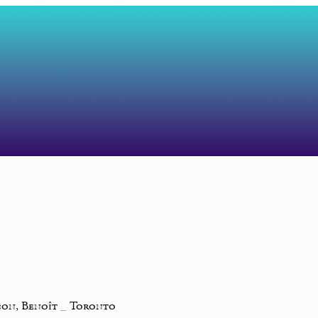
on, Benoît
_
Toronto