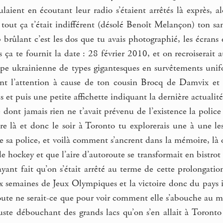
ulaient en écoutant leur radio s’étaient arrêtés là exprès,
 tout ça t’était indifférent (désolé Benoît Melançon) ton s
 brûlant c’est les dos que tu avais photographié, les écrans e
 ça te fournit la date : 28 février 2010, et on recroiserait 
pe ukrainienne de types gigantesques en survêtements unifo
tant l’attention à cause de ton cousin Brocq de Damvix e
és et puis une petite affichette indiquant la dernière actualit
le dont jamais rien ne t’avait prévenu de l’existence la po
re là et donc le soir à Toronto tu explorerais une à une les 
de sa police, et voilà comment s’ancrent dans la mémoire, là 
 hockey et que l’aire d’autoroute se transformait en bistro
 ayant fait qu’on s’était arrêté au terme de cette prolongat
 semaines de Jeux Olympiques et la victoire donc du pays in
route ne serait-ce que pour voir comment elle s’abouche au 
uste débouchant des grands lacs qu’on s’en allait à Toront