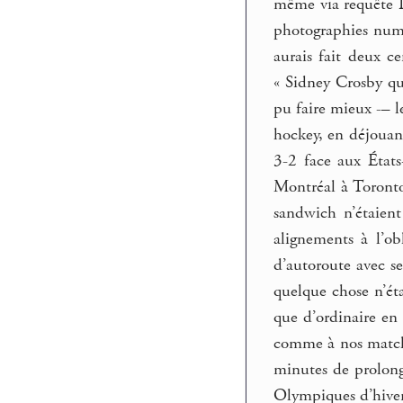
même via requête In
photographies numér
aurais fait deux ce
« Sidney Crosby qu
pu faire mieux -– 
hockey, en déjouant
3-2 face aux États-
Montréal à Toronto 
sandwich n’étaient
alignements à l’ob
d’autoroute avec se
quelque chose n’ét
que d’ordinaire en 
comme à nos matche
minutes de prolong
Olympiques d’hiver 