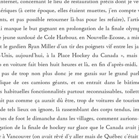
ternet, concernant le lieu de restauration précis dont je v
iques (à cette époque, elles étaient muettes, j’en compte v
nts, et pas possible retourner là-bas pour les refaire), l’ar
i marque le but gagnant en prolongation de la finale olym
le jeune surdoué de Cole Harbour, en Nouvelle-Ecosse, a mis
 le gardien Ryan Miller d’un tir des poignets vif entre les
Unis, aujourd’hui, à la Place Hockey du Canada », mais il s
en voiture fait bien huit heures et là, en fin d’après-midi, il
 pas de trop non plus donc je me garais sur le grand parki
lique de ces camions géants, et on entrait dans le bâtime
s habituelles fonctionnalités partout reconnaissables, toile
ait pas comme ça aurait dû être, trop de voitures de touris
de tels lieux on ignore, là rassemblant des corps tendus, i
s de foot le dimanche dans les villages, comment aurions-no
ation de la finale de hockey sur glace que le Canada avait 
à Vancouver (on avait rêvé d’y aller mais de Québec c’était 