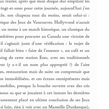
eux traiter, après que mon disque dur empilant les
ingt-et-unes pour cette journée, aujourd’hui j’en
ticle, son chapeau tout du moins, serait celui-ci :
pique des Jeux de Vancouver, Hollywood n’aurait
 un terme à un match historique, un classique du
 jambières pour procurer au Canada une victoire de
’agissait juste d’une vérification : le trajet de
 fallait bien « faire de l’essence », un café et un
ng de cette station Esso, avec ses traditionnels
nt (y a-t-il un nom plus approprié ?) de l’aire
ttes, restauration mais de suite on comprenait que
me immobilisées, et ces écrans omniprésents mais
mmobiles, presque la bouche ouverte avec des cris
us su que se jouaient à cet instant les dernières
justement placé en ultime conclusion de ses Jeux
si loin, rien à voir avec un Marseille Dunkerque),