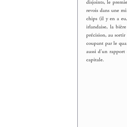
disjoints, le prem
revois dans une min
chips (il y en a eu
irlandaise, la bièr
précision, au sorti
coupant par le quar
aussi d’un rapport 
capitale.