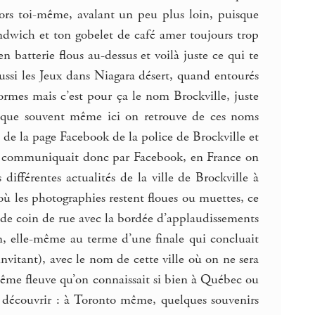
 alors toi-même, avalant un peu plus loin, puisque
andwich et ton gobelet de café amer toujours trop
n batterie flous au-dessus et voilà juste ce qui te
aussi les Jeux dans Niagara désert, quand entourés
rmes mais c’est pour ça le nom Brockville, juste
t que souvent même ici on retrouve de ces noms
é de la page Facebook de la police de Brockville et
lice communiquait donc par Facebook, en France on
différentes actualités de la ville de Brockville à
où les photographies restent floues ou muettes, ce
t de coin de rue avec la bordée d’applaudissements
ion, elle-même au terme d’une finale qui concluait
vitant), avec le nom de cette ville où on ne sera
même fleuve qu’on connaissait si bien à Québec ou
o découvrir : à Toronto même, quelques souvenirs