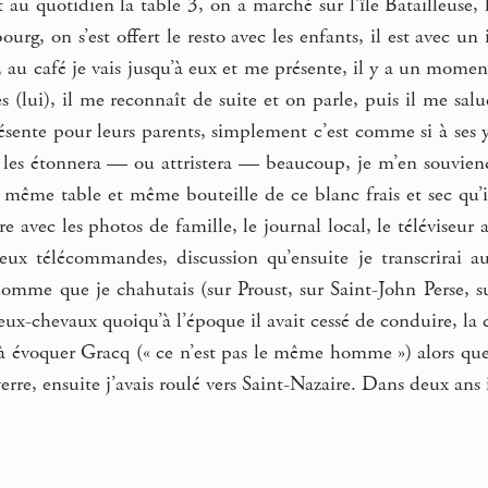
au quotidien la table 3, on a marché sur l’île Batailleuse, 
ourg, on s’est offert le resto avec les enfants, il est avec un i
 au café je vais jusqu’à eux et me présente, il y a un mome
es (lui), il me reconnaît de suite et on parle, puis il me sa
résente pour leurs parents, simplement c’est comme si à ses yeu
les étonnera — ou attristera — beaucoup, je m’en souviendra
 même table et même bouteille de ce blanc frais et sec qu’i
e avec les photos de famille, le journal local, le télévise
 deux télécommandes, discussion qu’ensuite je transcrirai 
homme que je chahutais (sur Proust, sur Saint-John Perse, s
 deux-chevaux quoiqu’à l’époque il avait cessé de conduire, la
 à évoquer Gracq (« ce n’est pas le même homme ») alors que
rre, ensuite j’avais roulé vers Saint-Nazaire. Dans deux ans i