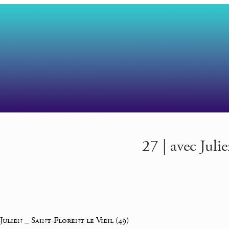
27 | avec Juli
 Julien
_
Saint-Florent le Vieil (49)