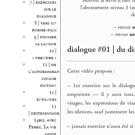
recevoir la lettre d’inf
7 | exercices
l’abonnement niveau 3 (at
sur le
d
dialogue
8 | vers un
–
retour
s
écrire-film
–
retour
so
9 | pousser
la langue
dialogue #01 | du di
10 |
« prendre »
11 | de
Cette vidéo propose :
l’autobiographie
comme
–
1er exercice sur le dialog
fiction
12 |
empreinte — il y aura tout, l
enfances
visages, les expressions de visa
13
les silences, sauf justement le
| gestes&usages
14bis, avec
–
jamais exercice n’aura été si
Perec, La vie
mode