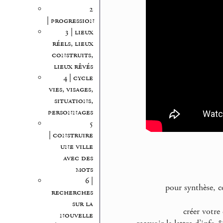
2
| progression
3 | lieux
réels, lieux
construits,
lieux rêvés
4 | cycle
vies, visages,
situations,
personnages
5
| construire
une ville
avec des
mots
6 |
pour synthèse, c
recherches
sur la
créer votre
nouvelle