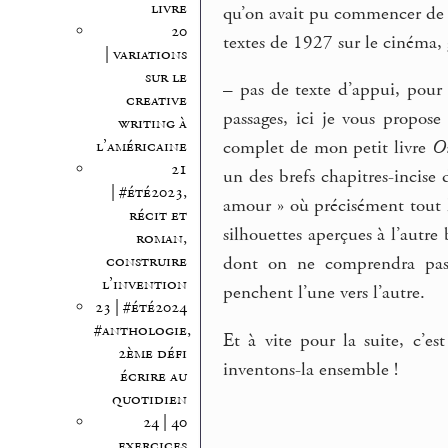
livre
qu’on avait pu commencer de l
20
textes de 1927 sur le cinéma, g
| variations
sur le
–
pas de texte d’appui, pour l
creative
passages, ici je vous propos
writing à
l’américaine
complet de mon petit livre
Ou
21
un des brefs chapitres-incise
| #été2023,
amour » où précisément tout 
récit et
silhouettes aperçues à l’autre
roman,
construire
dont on ne comprendra pas 
l’invention
penchent l’une vers l’autre.
23 | #été2024
#anthologie,
Et à vite pour la suite, c’e
2ème défi
inventons-la ensemble !
écrire au
quotidien
24 | 40
exercices