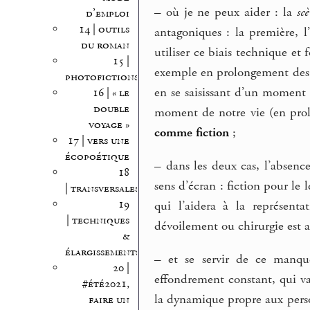
–
où je ne peux aider : la
sc
d’emploi
14 | outils
antagoniques : la première, 
du roman
utiliser ce biais technique et
15 |
exemple en prolongement des e
photofictions
en se saisissant d’un moment d
16 | « le
double
moment de notre vie (en prol
voyage »
comme fiction
;
17 | vers une
écopoétique
–
dans les deux cas, l’absence
18
sens d’écran : fiction pour le
| transversales
19
qui l’aidera à la représenta
| techniques
dévoilement ou chirurgie est a
&
élargissements
–
et se servir de ce manqu
20 |
effondrement constant, qui va
#été2021,
la dynamique propre aux person
faire un