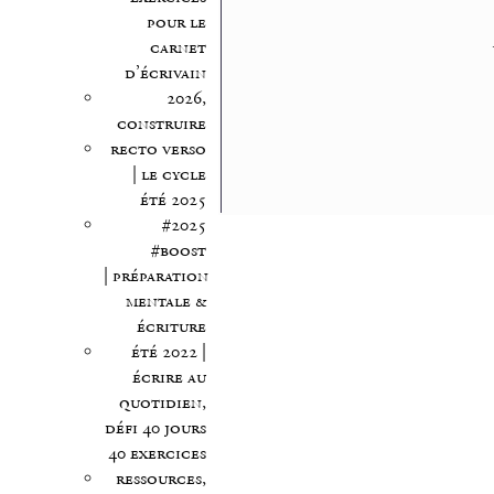
pour le
carnet
d’écrivain
2026,
construire
recto verso
| le cycle
été 2025
#2025
#boost
| préparation
mentale &
écriture
été 2022 |
écrire au
quotidien,
défi 40 jours
40 exercices
ressources,