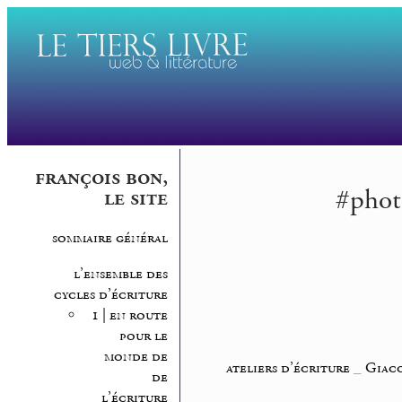
françois bon,
#phot
le site
sommaire général
l’ensemble des
cycles d’écriture
1 | en route
pour le
monde de
ateliers d’écriture
_
Giaco
de
l’écriture