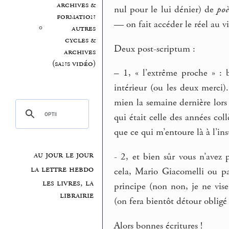
archives &
nul pour le lui dénier) de
poè
formation
— on fait accéder le réel au v
autres
cycles &
Deux post-scriptum :
archives
(sans vidéo)
–
1, « l’extrême proche » : b
intérieur (ou les deux merci).
mien la semaine dernière lors 
qui était celle des années col
que ce qui m’entoure là à l’ins
au jour le jour
- 2, et bien sûr vous n’avez
la lettre hebdo
cela, Mario Giacomelli ou pa
les livres, la
principe (non non, je ne vis
librairie
(on fera bientôt détour obligé 
Alors bonnes écritures !