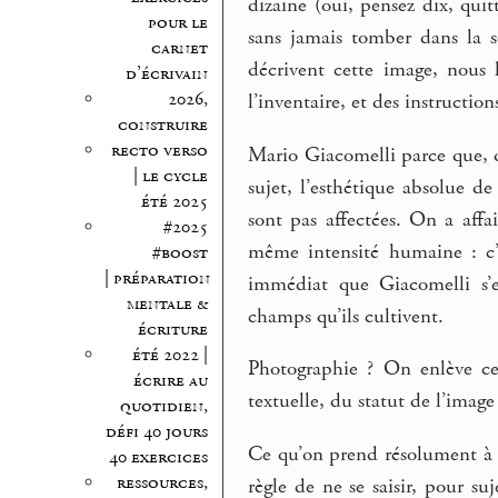
dizaine (oui, pensez dix, quit
pour le
sans jamais tomber dans la se
carnet
décrivent cette image, nous 
d’écrivain
2026,
l’inventaire, et des instructions
construire
recto verso
Mario Giacomelli parce que, que
| le cycle
sujet, l’esthétique absolue d
été 2025
sont pas affectées. On a aff
#2025
même intensité humaine : c’
#boost
| préparation
immédiat que Giacomelli s’e
mentale &
champs qu’ils cultivent.
écriture
été 2022 |
Photographie ? On enlève ce
écrire au
textuelle, du statut de l’image 
quotidien,
défi 40 jours
Ce qu’on prend résolument à Ma
40 exercices
ressources,
règle de ne se saisir, pour su