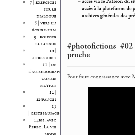
–
accès via le Patreon du 
7 | exercices
–
accès à la plateforme de 
sur le
–
archives générales des pr
dialogue
8 | vers un
écrire-film
9 | pousser
la langue
#photofictions #02
10 |
proche
« prendre »
11 | de
l’autobiographie
Pour faire connaissance avec M
comme
fiction
12 |
enfances
13
| gestes&usages
14bis, avec
Perec, La vie
mode