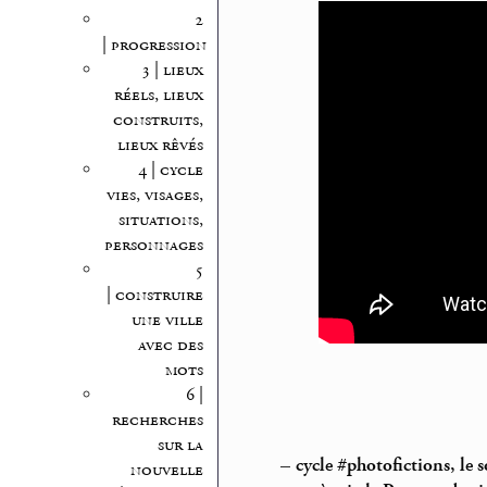
2
| progression
3 | lieux
réels, lieux
construits,
lieux rêvés
4 | cycle
vies, visages,
situations,
personnages
5
| construire
une ville
avec des
mots
6 |
recherches
sur la
–
cycle #photofictions, le
nouvelle