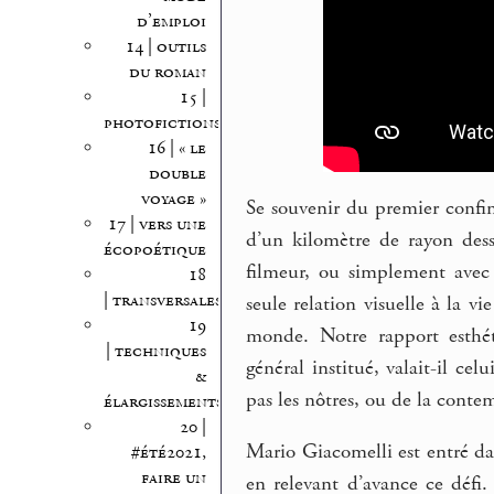
d’emploi
14 | outils
du roman
15 |
photofictions
16 | « le
double
voyage »
Se souvenir du premier confi
17 | vers une
d’un kilomètre de rayon des
écopoétique
filmeur, ou simplement avec 
18
| transversales
seule relation visuelle à la vi
19
monde. Notre rapport esthét
| techniques
général institué, valait-il cel
&
pas les nôtres, ou de la conte
élargissements
20 |
Mario Giacomelli est entré dan
#été2021,
faire un
en relevant d’avance ce défi. 