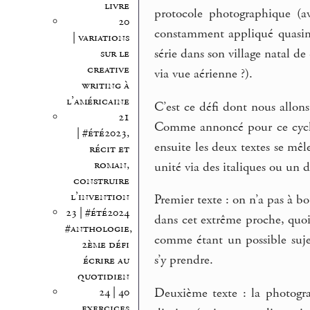
livre
protocole photographique (av
20
constamment appliqué quasime
| variations
série dans son village natal d
sur le
creative
via vue aérienne ?).
writing à
l’américaine
C’est ce défi dont nous allons
21
Comme annoncé pour ce cycle,
| #été2023,
ensuite les deux textes se mêl
récit et
roman,
unité via des italiques ou un
construire
l’invention
Premier texte : on n’a pas à b
23 | #été2024
dans cet extrême proche, quoi
#anthologie,
comme étant un possible suj
2ème défi
s’y prendre.
écrire au
quotidien
24 | 40
Deuxième texte : la photogra
exercices