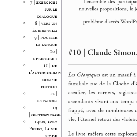
–
l’ensemble des participan
7 | exercices
nouvelles propositions, le j
sur le
dialogue
–
problème d’accès WordPre
8 | vers un
écrire-film
9 | pousser
la langue
#10 | Claude Simon, 
10 |
« prendre »
11 | de
l’autobiographie
Les Géorgiques
est un massif à
comme
familiale rue de la Cloche d
fiction
escalier, les carnets, regis
12 |
enfances
ascendants vivant aux temps 
13
frappé, avec de nombreuses c
| gestes&usages
vie, l’éternel retour des violen
14bis, avec
Perec, La vie
Le livre mêlera cette explorat
mode