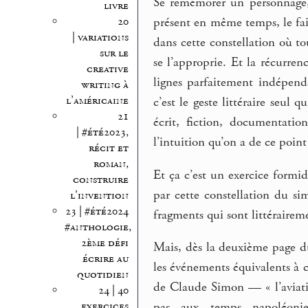
Se remémorer un personnage, l
livre
20
présent en même temps, le faibl
| variations
dans cette constellation où to
sur le
se l’approprie. Et la récurre
creative
lignes parfaitement indépenda
writing à
l’américaine
c’est le geste littéraire seul
21
écrit, fiction, documentatio
| #été2023,
l’intuition qu’on a de ce point
récit et
roman,
Et ça c’est un exercice formi
construire
par cette constellation du si
l’invention
23 | #été2024
fragments qui sont littérairem
#anthologie,
2ème défi
Mais, dès la deuxième page du p
écrire au
les événements équivalents à 
quotidien
de Claude Simon — « l’aviatio
24 | 40
exercices
pas aux temps napoléonie