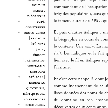
pour le
commandant de l’occupation m
carnet
brigades populaires », sans q
d’écrivain
le fameux auteur de
1984
, qu
2026,
construire
Et puis d’autres italiques : u
recto verso
| le cycle
la biographie en cours de co
été 2025
le contexte. Une
main
. La ma
#2025
écrit
. Les italiques et le fait
#boost
lien avec le fil en italiques 
| préparation
mentale &
l’écriture.
écriture
été 2022 |
Et c’est cette nappe-là dont je
écrire au
comme indépendant de celui qui
quotidien,
listes données des noms de ch
défi 40 jours
40 exercices
du domaine en son absen
ressources,
découvertes deux cents après,