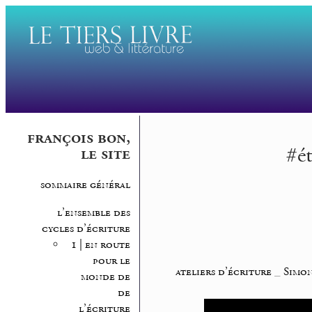
françois bon,
#é
le site
sommaire général
l’ensemble des
cycles d’écriture
1 | en route
pour le
ateliers d’écriture
_
Simon
monde de
de
l’écriture