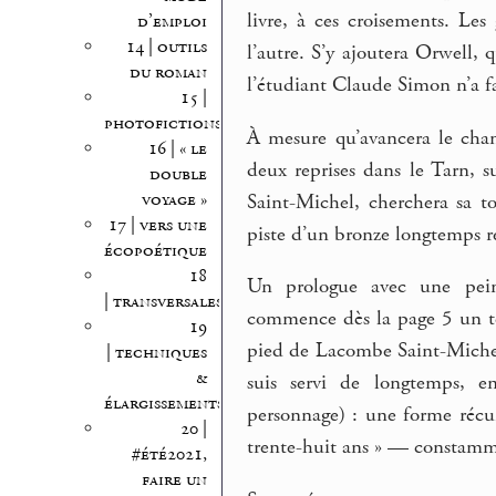
livre, à ces croisements. Le
d’emploi
14 | outils
l’autre. S’y ajoutera Orwell, 
du roman
l’étudiant Claude Simon n’a fa
15 |
photofictions
À mesure qu’avancera le cha
16 | « le
deux reprises dans le Tarn, 
double
voyage »
Saint-Michel, cherchera sa t
17 | vers une
piste d’un bronze longtemps re
écopoétique
18
Un prologue avec une peint
| transversales
commence dès la page 5 un tex
19
pied de Lacombe Saint-Michel.
| techniques
&
suis servi de longtemps, en
élargissements
personnage) : une forme récurr
20 |
trente-huit ans » — constamme
#été2021,
faire un