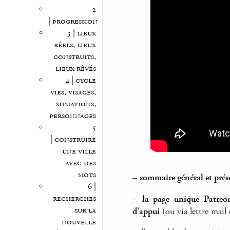
2
| progression
3 | lieux
réels, lieux
construits,
lieux rêvés
4 | cycle
vies, visages,
situations,
personnages
5
| construire
une ville
avec des
mots
–
sommaire général et prés
6 |
recherches
–
la page unique Patreon
sur la
d’appui
(ou via lettre mail 
nouvelle