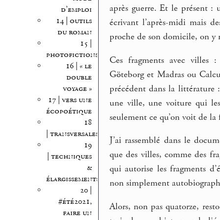
après guerre. Et le présent 
d’emploi
14 | outils
écrivant l’après-midi mais 
du roman
proche de son domicile, on y r
15 |
photofictions
Ces fragments avec villes 
16 | « le
Göteborg et Madras ou Calcu
double
précédent dans la littérature :
voyage »
17 | vers une
une ville, une voiture qui le
écopoétique
seulement ce qu’on voit de la f
18
| transversales
J’ai rassemblé dans le docum
19
que des villes, comme des fr
| techniques
&
qui autorise les fragments d’é
élargissements
non simplement autobiograph
20 |
#été2021,
Alors, non pas quatorze, rest
faire un