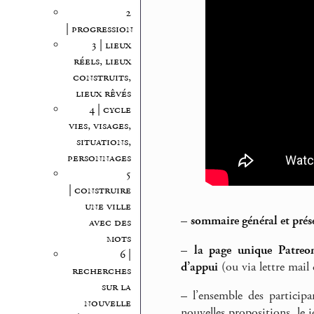
2
| progression
3 | lieux
réels, lieux
construits,
lieux rêvés
4 | cycle
vies, visages,
situations,
personnages
5
| construire
une ville
–
sommaire général et prés
avec des
mots
–
la page unique Patreon
6 |
d’appui
(ou via lettre mail 
recherches
sur la
–
l’ensemble des participan
nouvelle
nouvelles propositions, le j