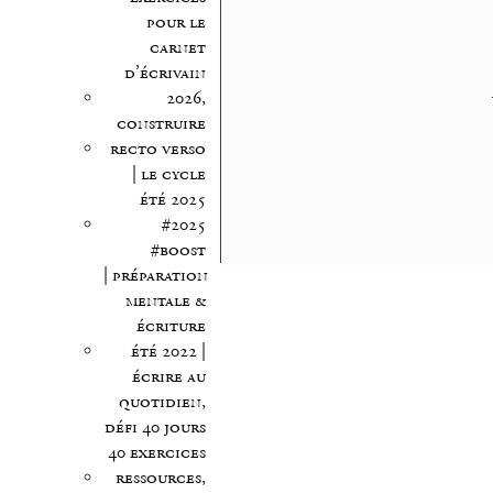
pour le
carnet
d’écrivain
2026,
construire
recto verso
| le cycle
été 2025
#2025
#boost
| préparation
mentale &
écriture
été 2022 |
écrire au
quotidien,
défi 40 jours
40 exercices
ressources,