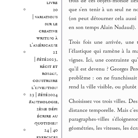
trois de ces objets-monde liés
livre
que s’en tenir à un seul ne no
20
| variations
(on peut détourner cela aussi
sur le
en son temps Alain Nadaud).
creative
writing à
Trois fois une arrivée, une 
l’américaine
l’élastique qui ramène à la m
21
| #été2023,
vignes. Ici, une contrainte q
récit et
qu’il est devenu ? Georges Pe
roman,
problème : on ne franchissait 
construire
rend la ville visible, ou plutôt
l’invention
23 | #été2024
Choisissez vos trois villes. De
#anthologie,
2ème défi
distance temporelle. Mais c’est
écrire au
paragraphes-villes s’éloigner
quotidien
géométries, les vitesses, les éc
24 | 40
exercices