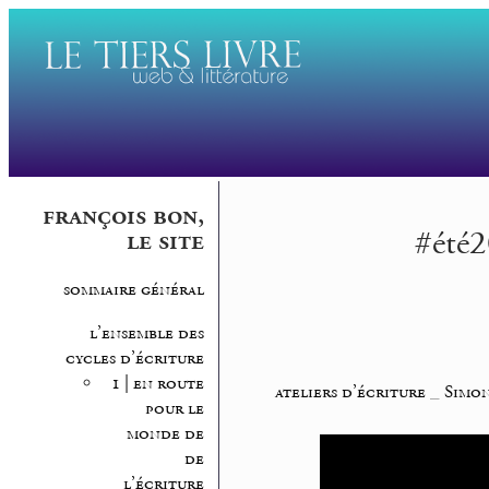
françois bon,
#été2
le site
sommaire général
l’ensemble des
cycles d’écriture
1 | en route
ateliers d’écriture
_
Simon
pour le
monde de
de
l’écriture