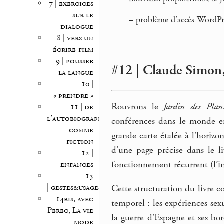
7 | exercices
sur le
–
problème d’accès WordPre
dialogue
8 | vers un
écrire-film
9 | pousser
#12 | Claude Simon, 
la langue
10 |
« prendre »
Rouvrons le
Jardin des Plant
11 | de
l’autobiographie
conférences dans le monde e
comme
grande carte étalée à l’horizo
fiction
d’une page précise dans le l
12 |
fonctionnement récurrent (l’i
enfances
13
| gestes&usages
Cette structuration du livre 
14bis, avec
temporel : les expériences sexu
Perec, La vie
la guerre d’Espagne et ses bo
mode