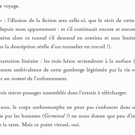
e voyage.
 » : l’illusion de la fiction sera celle-ci, que le récit de ce
 depuis mon appartement : et s’il continuait encore et enco
ène alors ce tunnel s’il descend en continu et sans limite 
r la description réelle d’un tunnelier en travail ?).
arration linéaire : les trois héros reviendront à la surface 
nente ambivalence de cette gamberge légitimée par la vie ordi
nt
un instant
de l’enfoncement.
rois micro-passages rassemblés dans l’extrait à télécharger.
non, le corps anthromorphe ne peut pas s’enfoncer dans u
ie par les hommes (
Germinal
?) ne nous donne que peu d’inf
 la terre. Mais ce point virtuel, oui.