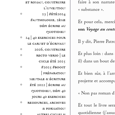
faire à son narrat
et roman, construire
l’invention
« substance ».
23 | #été2024
#anthologie, 2ème
Et pour cela, merci
défi écrire au
son
Voyage au cent
quotidien
24 | 40 exercices pour
Il y dit, Pierre Pat
le carnet d’écrivain
2026, construire
Et plus loin : dans 
recto verso | le
il) dans un bout d
cycle été 2025
#2025 #boost
Et bien sûr, à l’ar
| préparation
mentale & écriture
projette et accompa
été 2022 | écrire au
quotidien, défi 40
« Non pas roman d’
jours 40 exercices
ressources, archives
Et tout le livre se
& formation
quotidienne (j’assu
autres cycles &