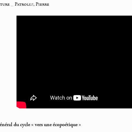
iture
_
Patrolin, Pierre
néral du cycle « vers une écopoétique »