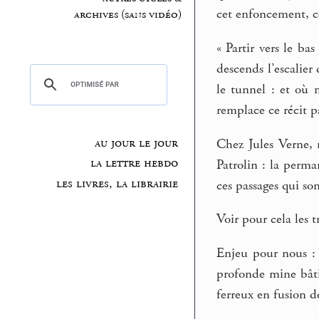
cet enfoncement, c
archives (sans vidéo)
« Partir vers le bas
descends l’escalier
le tunnel : et où m
remplace ce récit pa
au jour le jour
Chez Jules Verne, n
la lettre hebdo
Patrolin : la perma
les livres, la librairie
ces passages qui so
Voir pour cela les t
Enjeu pour nous : 
profonde mine bât
ferreux en fusion de