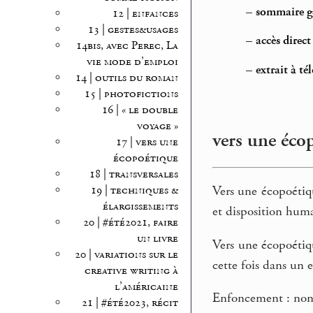
–
sommaire gé
12 | enfances
13 | gestes&usages
–
accès direc
14bis, avec Perec, La
vie mode d’emploi
–
extrait à t
14 | outils du roman
15 | photofictions
16 | « le double
voyage »
vers une éco
17 | vers une
écopoétique
18 | transversales
Vers une écopoétiq
19 | techniques &
élargissements
et disposition huma
20 | #été2021, faire
un livre
Vers une écopoétiq
20 | variations sur le
cette fois dans un 
creative writing à
l’américaine
Enfoncement : non
21 | #été2023, récit