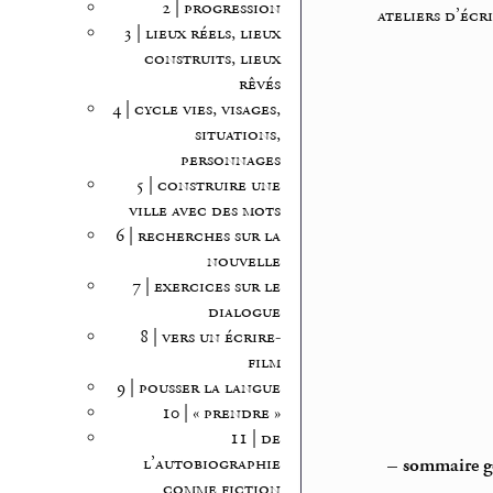
2 | progression
ateliers d’écr
3 | lieux réels, lieux
construits, lieux
rêvés
4 | cycle vies, visages,
situations,
personnages
5 | construire une
ville avec des mots
6 | recherches sur la
nouvelle
7 | exercices sur le
dialogue
8 | vers un écrire-
film
9 | pousser la langue
10 | « prendre »
11 | de
l’autobiographie
–
sommaire gé
comme fiction