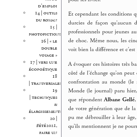
d’emploi
14 | outils
Et cependant les conditions qu
du roman
durcies de façon qu’aucun de
15 |
professionnels pour jeunes a
photofictions
de choc. Même nous, les cinq
16 | « le
double
voit bien la différence et c’est 
voyage »
17 | vers une
A évoquer ces histoires très 
écopoétique
côté de l’échange qu’on peut et
18
confrontation au monde (le m
| transversales
19
Monde (le journal) paru hier,
| techniques
que répondent
Albane Gellé
&
de votre génération que de la 
élargissements
pu me débrouiller à leur âge
20 |
#été2021,
qu’ils mentionnent je ne pourr
faire un