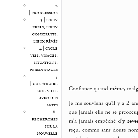
2
| progression
3 | lieux
réels, lieux
construits,
lieux rêvés
4 | cycle
vies, visages,
situations,
personnages
5
| construire
Confiance quand même, malgré 
une ville
avec des
Je me souviens qu’il y a 2 an
mots
que jamais elle ne se préoccup
6 |
recherches
m’a jamais empêché d’
y reve
sur la
reçu, comme sans doute nombr
nouvelle