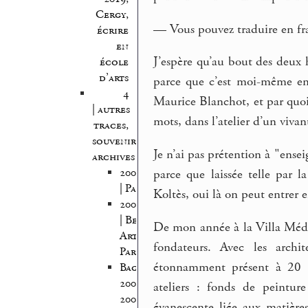
Cergy,
— Vous pouvez traduire en fra
écrire
en
J’espère qu’au bout des deux h
école
d’arts
parce que c’est moi-même entr
4
Maurice Blanchot, et par quoi
| autres
mots, dans l’atelier d’un vivant
traces,
souvenirs,
Je n’ai pas prétention à "ensei
archives
2005/2006
parce que laissée telle par 
| Pantin
Koltès, oui là on peut entrer 
2005/2007
| Beaux
De mon année à la Villa Médi
Arts
fondateurs. Avec les archit
Paris
étonnamment présent à 20 an
Bagnolet
2008-
ateliers : fonds de peinture
2009
évanescente liée aux matières