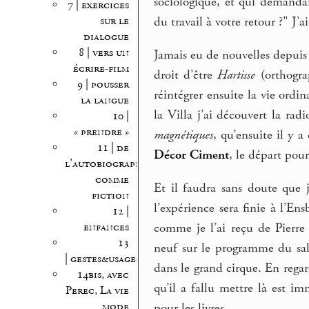
sociologique, et qui demand
7 | exercices
sur le
du travail à votre retour ?" J’
dialogue
8 | vers un
Jamais eu de nouvelles depuis 
écrire-film
droit d’être
Hartisse
(orthogra
9 | pousser
réintégrer ensuite la vie ordi
la langue
la Villa j’ai découvert la ra
10 |
« prendre »
magnétiques
, qu’ensuite il y 
11 | de
Décor Ciment
, le départ pour
l’autobiographie
comme
Et il faudra sans doute que 
fiction
l’expérience sera finie à l’En
12 |
comme je l’ai reçu de Pierre
enfances
13
neuf sur le programme du sal
| gestes&usages
dans le grand cirque. En regar
14bis, avec
qu’il a fallu mettre là est i
Perec, La vie
mode
pour les livres.