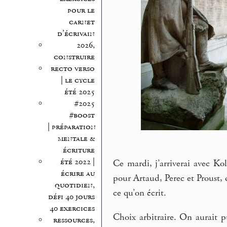
pour le
carnet
d’écrivain
2026,
construire
recto verso
| le cycle
été 2025
#2025
#boost
| préparation
mentale &
écriture
été 2022 |
Ce mardi, j’arriverai avec Ko
écrire au
pour Artaud, Perec et Proust,
quotidien,
ce qu’on écrit.
défi 40 jours
40 exercices
Choix arbitraire. On aurait p
ressources,