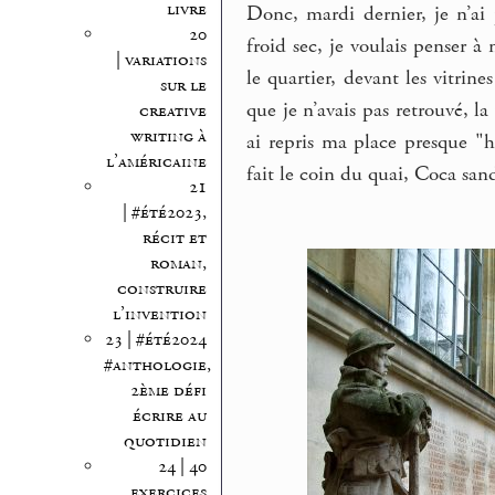
livre
Donc, mardi dernier, je n’ai 
20
froid sec, je voulais penser à
| variations
le quartier, devant les vitrin
sur le
que je n’avais pas retrouvé, l
creative
writing à
ai repris ma place presque "
l’américaine
fait le coin du quai, Coca san
21
| #été2023,
récit et
roman,
construire
l’invention
23 | #été2024
#anthologie,
2ème défi
écrire au
quotidien
24 | 40
exercices