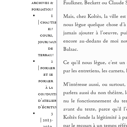
Faulkner, Beckett ou Claude 
archives &
formation
1
Mais, chez Koltès, la ville es
| chantiers
nous lègue quelque chose d’à 
en
jamais ajouter à l’oeuvre, p
cours,
encore au-dedans de moi not
journaux
de
Balzac.
terrain
2
Ce qu’il nous lègue, c’est un
| former
par les entretiens, les carnets, 
et se
former
M’intéresse aussi, ou surtout
à la
parlera aussi du non théâtre, l
conduite
d’atelier
nu le fonctionnement du temp
d’écriture
avant du texte, parce qu’il 
3
Koltès fonde la légitimité à par
| 2013-
par le recours à un temps référ
2019,