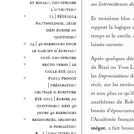
et roman, construire
ses
Intermittences d
l’invention
23 | #été2024
Et troisième bloc 
#anthologie, 2ème
rapport la logique 
défi écrire au
temps et le cercle,
quotidien
24 | 40 exercices pour
laissée ouverte.
le carnet d’écrivain
2026, construire
Après quelques déce
recto verso | le
de Biasi ou Yvan Le
cycle été 2025
les
Improvisations
de
#2025 #boost
récit, sur les terr
| préparation
mentale & écriture
et non plus ce qu’il
été 2022 | écrire au
anathèmes de Robb
quotidien, défi 40
besoin d’épouvantai
jours 40 exercices
l’Académie frança
ressources, archives
& formation
mégot
, a fait beau
1 | chantiers en