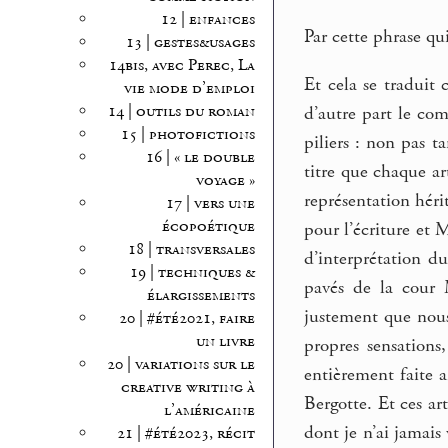
12 | enfances
Par cette phrase qu
13 | gestes&usages
14bis, avec Perec, La
Et cela se traduit
vie mode d’emploi
14 | outils du roman
d’autre part le co
15 | photofictions
piliers : non pas 
16 | « le double
titre que chaque a
voyage »
représentation héri
17 | vers une
écopoétique
pour l’écriture et M
18 | transversales
d’interprétation du
19 | techniques &
pavés de la cour M
élargissements
justement que nous 
20 | #été2021, faire
un livre
propres sensations
20 | variations sur le
entièrement faite 
creative writing à
Bergotte. Et ces ar
l’américaine
dont je n’ai jamais
21 | #été2023, récit