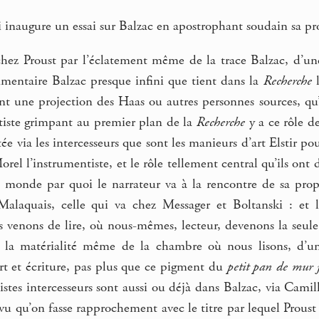
i inaugure un essai sur Balzac en apostrophant soudain sa pr
 chez Proust par l’éclatement même de la trace Balzac, d’u
mmentaire Balzac presque infini que tient dans la
Recherche
l
tant une projection des Haas ou autres personnes sources, q
rtiste grimpant au premier plan de la
Recherche
y a ce rôle de
tée via les intercesseurs que sont les manieurs d’art Elstir p
orel l’instrumentiste, et le rôle tellement central qu’ils ont
 monde par quoi le narrateur va à la rencontre de sa propre
alaquais, celle qui va chez Messager et Boltanski : et la 
venons de lire, où nous-mêmes, lecteur, devenons la seule i
, la matérialité même de la chambre où nous lisons, d’un i
art et écriture, pas plus que ce pigment du
petit pan de mur 
tistes intercesseurs sont aussi ou déjà dans Balzac, via Ca
 vu qu’on fasse rapprochement avec le titre par lequel Proust