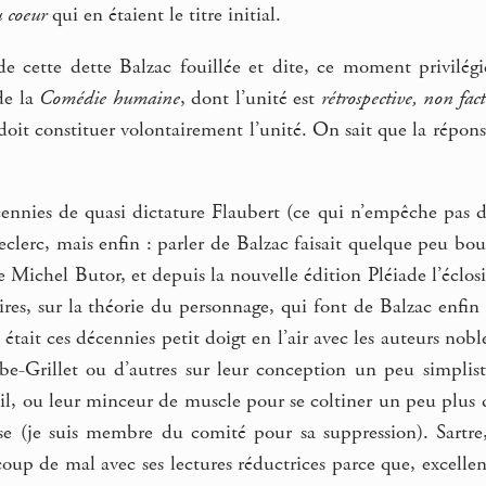
u coeur
qui en étaient le titre initial.
de cette dette Balzac fouillée et dite, ce moment privilé
de la
Comédie humaine
, dont l’unité est
rétrospective, non fact
 doit constituer volontairement l’unité. On sait que la rép
nnies de quasi dictature Flaubert (ce qui n’empêche pas d’e
clerc, mais enfin : parler de Balzac faisait quelque peu bous
 Michel Butor, et depuis la nouvelle édition Pléiade l’éclos
itoires, sur la théorie du personnage, qui font de Balzac enfi
 était ces décennies petit doigt en l’air avec les auteurs nob
e-Grillet ou d’autres sur leur conception un peu simplis
l, ou leur minceur de muscle pour se coltiner un peu plus d
ise (je suis membre du comité pour sa suppression). Sart
coup de mal avec ses lectures réductrices parce que, excellen