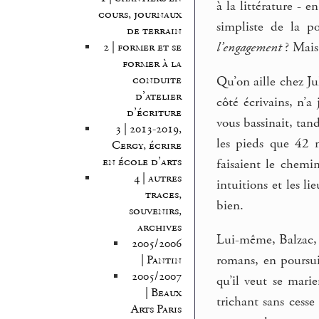
à la littérature - 
cours, journaux
simpliste de la p
de terrain
l’engagement
? Mais 
2 | former et se
former à la
conduite
Qu’on aille chez Ju
d’atelier
côté écrivains, n’a
d’écriture
vous bassinait, tand
3 | 2013-2019,
les pieds que 42 
Cergy, écrire
en école d’arts
faisaient le chemi
4 | autres
intuitions et les l
traces,
bien.
souvenirs,
archives
Lui-même, Balzac, ne
2005/2006
romans, en poursui
| Pantin
2005/2007
qu’il veut se marie
| Beaux
trichant sans cesse 
Arts Paris