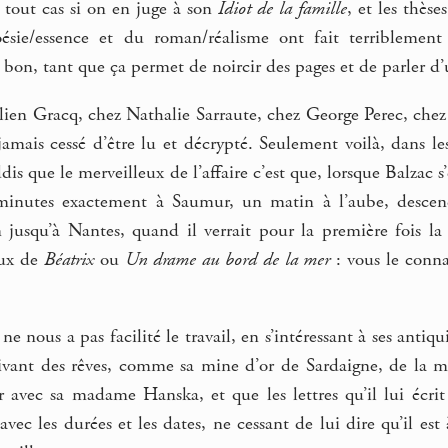
en tout cas si on en juge à son
Idiot de la famille
, et les thès
oésie/essence et du roman/réalisme ont fait terriblement
bon, tant que ça permet de noircir des pages et de parler d’u
lien Gracq, chez Nathalie Sarraute, chez George Perec, chez
 jamais cessé d’être lu et décrypté. Seulement voilà, dans les 
dis que le merveilleux de l’affaire c’est que, lorsque Balzac s
minutes exactement à Saumur, un matin à l’aube, descend
n jusqu’à Nantes, quand il verrait pour la première fois la
ieux de
Béatrix
ou
Un drame au bord de la mer
: vous le connai
 nous a pas facilité le travail, en s’intéressant à ses antiqui
vant des rêves, comme sa mine d’or de Sardaigne, de la m
r avec sa madame Hanska, et que les lettres qu’il lui écrit
avec les durées et les dates, ne cessant de lui dire qu’il est 