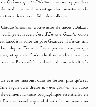
es de
Qu’est-ce que la littérature
avec son opposition
 de mal : le seul sauvetage des prosateurs via
n ton sérieux ou de faire des colloques...
 Claude Simon on trouve assez de traces : Balzac,
collèges et lycées, c’est d’
Eugénie Grandet
qu’on
’est lancé à la suite du père Grandet, il n’avait mis
ant depuis Tours la Loire par ces barques qui
 mer, et que de Guérande il reviendrait avec les
ssez, ce Balzac-là ? Flaubert, lui, connaissait très
tés et à ses maisons, dans ses lettres, plus qu’à ses
ême façon qu’il dresse
Illusions perdues
, et, parce
 deviennent la trace biographique essentielle, en
à Paris et travaille quand il est très loin avec une