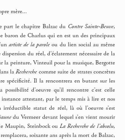
opre mère...
ne part le chapitre Balzac du
Contre Sainte-Beuve
,
e baron de Charlus qui en est un des principaux
u’un
artiste de la parole
ou du lien social au même
 dispersion du réel, d’éclatement nécessaire de la
our la peinture, Vinteuil pour la musique, Bergotte
 dans la
Recherche
comme suite de strates concrètes
 spécificité. Il la rencontrera en butant sur les
possibilité d’oeuvre qu’il rencontre c’est celle
nstance attestant, par le temps mis à lire et nos
rréductible statut de réel, là où l’oeuvre s’est
jaune
du Vermeer devant lequel s’en vient mourir
mille Maupin, Steinbock ou
La Recherche de l’absolu
,
 remplacera, soixante ans après la mort de Balzac,