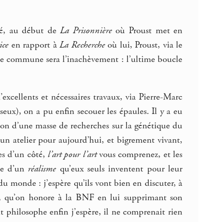
gié, au début de
La Prisonnière
où Proust met en
ice
en rapport à
La Recherche
où lui, Proust, via le
onse commune sera l’inachèvement : l’ultime boucle
xcellents et nécessaires travaux, via Pierre-Marc
eux), on a pu enfin secouer les épaules. Il y a eu
ion d’une masse de recherches sur la génétique du
n un atelier pour aujourd’hui, et bigrement vivant,
les d’un côté,
l’art pour l’art
vous comprenez, et les
te d’un
réalisme
qu’eux seuls inventent pour leur
u monde : j’espère qu’ils vont bien en discuter, à
re, qu’on honore à la BNF en lui supprimant son
t philosophe enfin j’espère, il ne comprenait rien