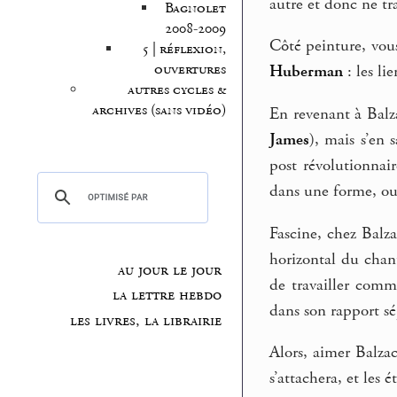
autre et donc ne tra
Bagnolet
2008-2009
Côté peinture, vou
5 | réflexion,
ouvertures
Huberman
: les li
autres cycles &
archives (sans vidéo)
En revenant à Balza
James
), mais s’en
post révolutionnair
dans une forme, ou 
Fascine, chez Balza
horizontal du chan
au jour le jour
de travailler comm
la lettre hebdo
dans son rapport sé
les livres, la librairie
Alors, aimer Balzac
s’attachera, et les 