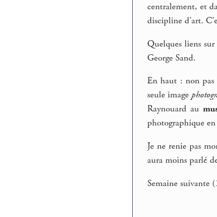
centralement, et d
discipline d’art. C’
Quelques liens su
George Sand.
En haut : non pas l
seule image
photog
Raynouard au
mus
photographique en f
Je ne renie pas mon
aura moins parlé de
Semaine suivante (1