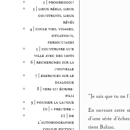
2 | progression
3 | lieux réels, lieux
construits, lieux
rêvés
4 | cycle vies, visages,
situations,
personnages
5 | construire une
ville avec des mots
6 | recherches sur la
nouvelle
7 | exercices sur le
dialogue
8 | vers un écrire-
film
"Je sais que tu ne l
9 | pousser la langue
10 | « prendre »
En ouvrant cette sé
11 | de
d’une série d’éche
l’autobiographie
tient Balzac.
comme fiction