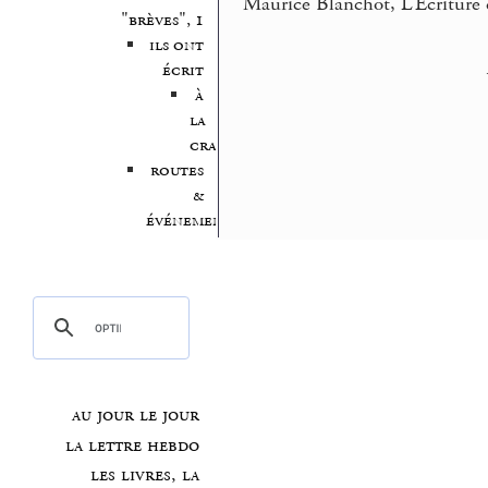
Maurice Blanchot, L’Ecriture 
"brèves", 1
ils ont
écrit
à
la
craie
routes
&
événements
au jour le jour
la lettre hebdo
les livres, la