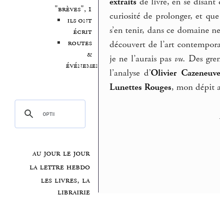
extraits
de livre, en se disant 
"brèves", 1
curiosité de prolonger, et qu
ils ont
s’en tenir, dans ce domaine neu
écrit
routes
découvert de l’art contempora
&
je ne l’aurais pas
vu
. Des gre
événements
l’analyse d’
Olivier Cazeneuv
Lunettes Rouges
, mon dépit a
au jour le jour
la lettre hebdo
les livres, la
librairie