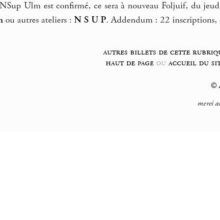
e NSup Ulm est confirmé, ce sera à nouveau Foljuif, du jeu
n
ou autres ateliers :
N
S
U
P
. Addendum : 22 inscriptions,
autres billets de cette rubriq
haut de page
ou
accueil du si
© F
merci a