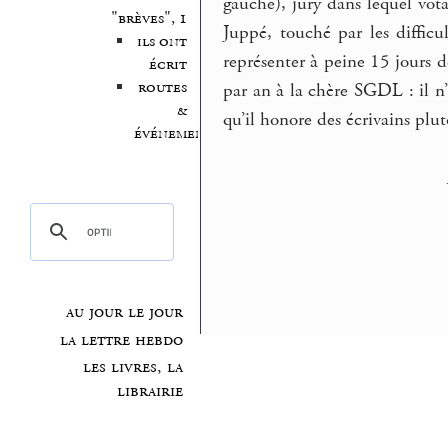
gauche), jury dans lequel vot
"brèves", 1
Juppé, touché par les diffic
ils ont
représenter à peine 15 jours de 
écrit
routes
par an à la chère SGDL : il n
&
qu’il honore des écrivains pl
événements
au jour le jour
la lettre hebdo
les livres, la
librairie