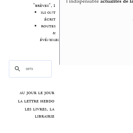
l’indispensable
actualités de l
"brèves", 1
ils ont
écrit
routes
&
événements
au jour le jour
la lettre hebdo
les livres, la
librairie