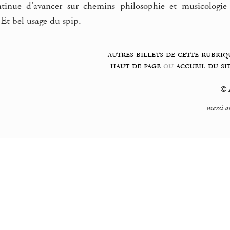
inue d’avancer sur chemins philosophie et musicologie c
t bel usage du spip.
autres billets de cette rubriq
haut de page
ou
accueil du si
© F
merci a