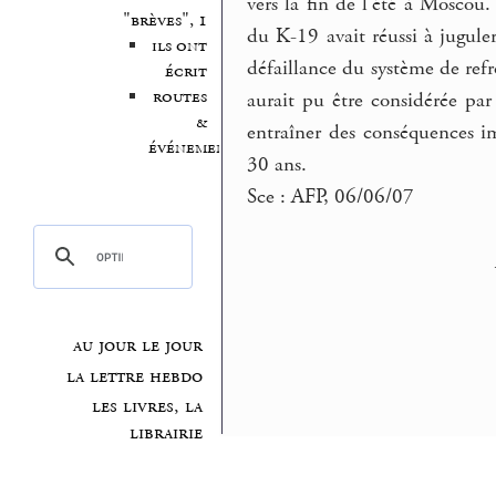
vers la fin de l’été à Moscou.
"brèves", 1
du K-19 avait réussi à jugule
ils ont
défaillance du système de ref
écrit
routes
aurait pu être considérée p
&
entraîner des conséquences im
événements
30 ans.
Sce : AFP, 06/06/07
au jour le jour
la lettre hebdo
les livres, la
librairie