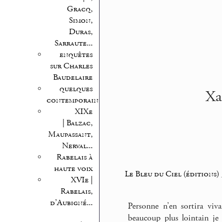
Gracq,
Simon,
Duras,
Sarraute...
enquêtes
sur Charles
Baudelaire
quelques
Xa
contemporains
XIXe
| Balzac,
Maupassant,
Nerval...
Rabelais à
haute voix
Le Bleu du Ciel (éditions)
XVIe |
Rabelais,
d’Aubigné...
Personne n’en sortira viva
beaucoup plus lointain je