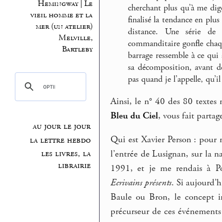
Hemingway | Le
cherchant plus qu’à me dig
vieil homme et la
finalisé la tendance en plus
mer (un atelier)
distance. Une série de 
Melville,
commanditaire gonfle chaqu
Bartleby
barrage ressemble à ce qui 
sa décomposition, avant 
pas quand je l’appelle, qu’
Ainsi, le n° 40 des 80 texte
Bleu du Ciel
, vous fait parta
au jour le jour
Qui est Xavier Person : pour
la lettre hebdo
l’entrée de Lusignan, sur la n
les livres, la
librairie
1991, et je me rendais à Po
Ecrivains présents
. Si aujourd’
Baule ou Bron, le concept in
précurseur de ces événements 