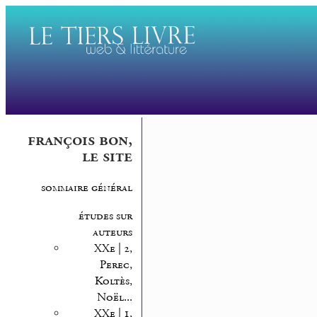
françois bon,
le site
sommaire général
études sur
auteurs
XXe | 2,
Perec,
Koltès,
Noël...
XXe | 1,