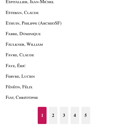
Espitallier, Jean-Michel
Esteban, Claude
Ethuin, Philippe (ArcheoSF)
Fabre, Dominique
Faulkner, William
Favre, Claude
Faye, Éric
Febvre, Lucien
Fénéon, Félix
Fiat, Christophe
1
2
3
4
5