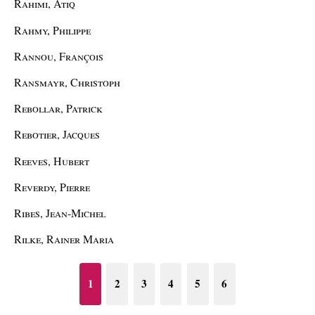
Rahimi, Atiq
Rahmy, Philippe
Rannou, François
Ransmayr, Christoph
Rebollar, Patrick
Rebotier, Jacques
Reeves, Hubert
Reverdy, Pierre
Ribes, Jean-Michel
Rilke, Rainer Maria
1
2
3
4
5
6