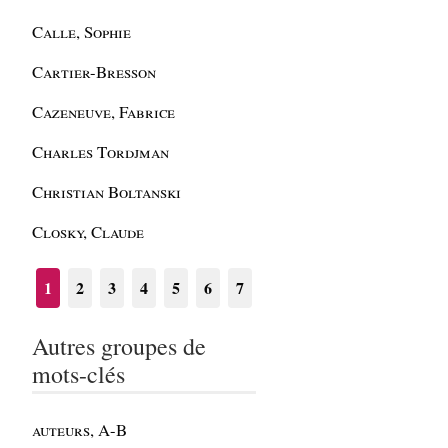
Calle, Sophie
Cartier-Bresson
Cazeneuve, Fabrice
Charles Tordjman
Christian Boltanski
Closky, Claude
1
2
3
4
5
6
7
Autres groupes de
mots-clés
auteurs, A-B