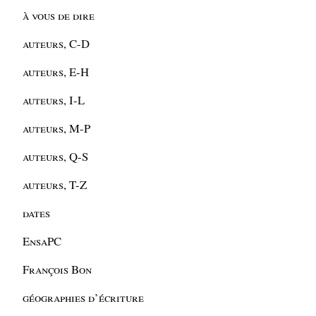
à vous de dire
auteurs, C-D
auteurs, E-H
auteurs, I-L
auteurs, M-P
auteurs, Q-S
auteurs, T-Z
dates
EnsaPC
François Bon
géographies d’écriture