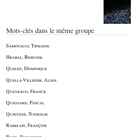
Mots-clés dans le même groupe
Samoyault, Tiphaine
Hrabal, Bohumil
Quelen, Dominique
Quella-Villeger, Alain
Queyraud, Franck
Quignard, Pascal
Quintane, Nathalie
Rabelais, François
Rabu, Emmanuel