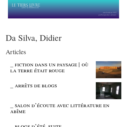
Da Silva, Didier
Articles
_
fiction dans un paysage | où
la terre était rouge
_
arrêts de blogs
_
salon d’écoute avec littérature en
abîme
_
blogs d’été, suite