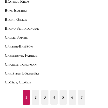
Béatrice Rilos
Bon, Joachim
Bruni, Gilles
Bruno Serralongue
Calle, Sophie
Cartier-Bresson
Cazeneuve, Fabrice
Charles Tordjman
Christian Boltanski
Closky, Claude
1
2
3
4
5
6
7