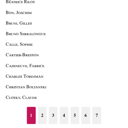
Béatrice Rilos
Bon, Joachim
Bruni, Gilles
Bruno Serralongue
Calle, Sophie
Cartier-Bresson
Cazeneuve, Fabrice
Charles Tordjman
Christian Boltanski
Closky, Claude
1
2
3
4
5
6
7