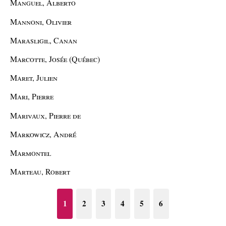
Manguel, Alberto
Mannoni, Olivier
Marasligil, Canan
Marcotte, Josée (Québec)
Maret, Julien
Mari, Pierre
Marivaux, Pierre de
Markowicz, André
Marmontel
Marteau, Robert
1
2
3
4
5
6