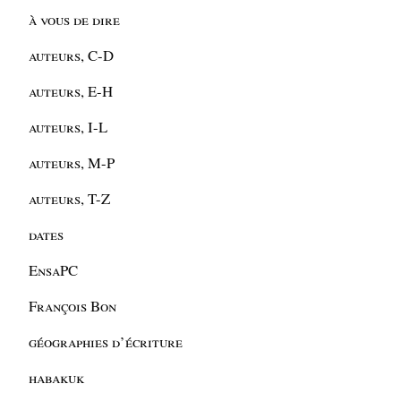
à vous de dire
auteurs, C-D
auteurs, E-H
auteurs, I-L
auteurs, M-P
auteurs, T-Z
dates
EnsaPC
François Bon
géographies d’écriture
habakuk