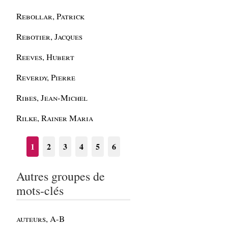
Rebollar, Patrick
Rebotier, Jacques
Reeves, Hubert
Reverdy, Pierre
Ribes, Jean-Michel
Rilke, Rainer Maria
1
2
3
4
5
6
Autres groupes de
mots-clés
auteurs, A-B