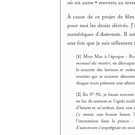
où un autre • renverra au text
À cause de ce projet de film,
pour moi les droits dérivés. J
numériques d’
Autoroute
. Il e
une fois que je suis tellement fi
[
1
]
Mon Mac à l’époque : Powe
mensuel du routier
, en découpan
le courrier des lecteurs et mê
routiers qui se marient décore
chaque mois présente une sélect
[
2
]
En 97-98, je faisais souvent 
en fac de sciences et l’après midi
d’heures et m’arrêtais dans une
j’y restais une bonne heure, l
l’immersion dans la prison - 
d’autoroute s’imprégnait en moi