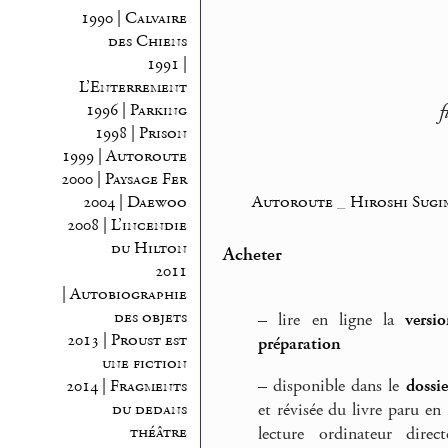
1990 | Calvaire
des Chiens
1991 |
L’Enterrement
f
1996 | Parking
1998 | Prison
1999 | Autoroute
2000 | Paysage Fer
Autoroute
_
Hiroshi Sug
2004 | Daewoo
2008 | L’incendie
du Hilton
Acheter
2011
| Autobiographie
des objets
–
lire en ligne la
versi
2013 | Proust est
préparation
une fiction
–
disponible dans le
dossi
2014 | Fragments
du dedans
et révisée du livre paru en
théâtre
lecture ordinateur direc