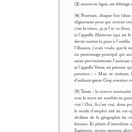
[
3
]
encore en ligne, cet échange 
[
4
]
Pourtant, chaque fois (dan
clignotante pour qui croirait tro
c’est le tricot, ça je l’ai vu (bon
je l’appelle
Mastorna
(qui est l
devait mettre la puce à l’oreill
l’illusion, j’avais voulu que le 
un personnage principal qui aura
serais provisoirement l’assistant
je l’appelle Verne, en pensant que
parution : « Mais ce cinéaste, 
d’enfance genre
Cinq semaines e
[
5
]
Tenez : le convoi mortuaire 
avec le mort est tombée en panne,
vrai ? Oui, là c’est vrai, donc p
le mode d’emploi cité en cut-u
révèlent de la géographie les 
bitume. Et plaisir d’introduire
Sugimoto, moins reconnu alors qu