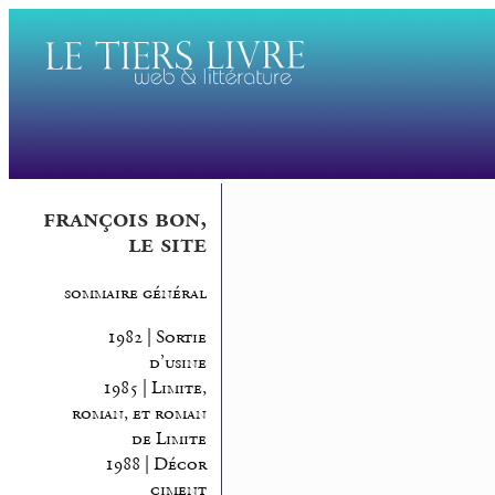
françois bon,
le site
sommaire général
1982 | Sortie
d’usine
1985 | Limite,
roman, et roman
de Limite
1988 | Décor
ciment