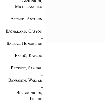
Antonioni,
Michelangelo
_
Artaud, Antonin
_
Bachelard, Gaston
_
Balzac, Honoré de
_
Bashô, Katzuo
_
Beckett, Samuel
_
Benjamin, Walter
_
Bergounioux,
Pierre
_