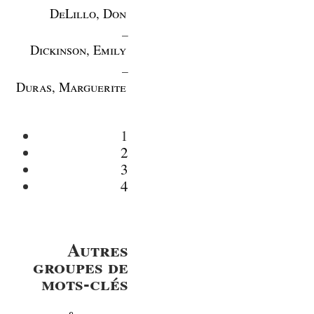
DeLillo, Don
_
Dickinson, Emily
_
Duras, Marguerite
1
2
3
4
Autres
groupes de
mots-clés