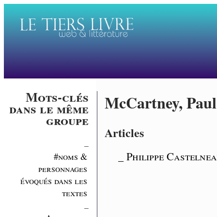
Mots-clés
McCartney, Paul
dans le même
groupe
Articles
_
_ Philippe Castelnea
#noms &
personnages
évoqués dans les
textes
_