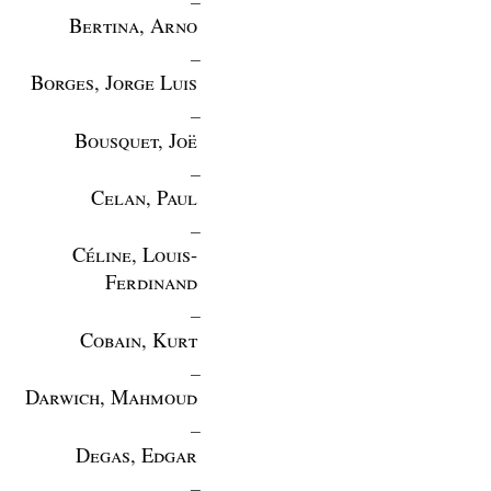
Bertina, Arno
_
Borges, Jorge Luis
_
Bousquet, Joë
_
Celan, Paul
_
Céline, Louis-
Ferdinand
_
Cobain, Kurt
_
Darwich, Mahmoud
_
Degas, Edgar
_