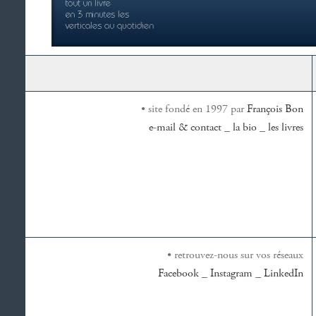
• site fondé en 1997 par
François Bon
e-mail & contact
_
la bio
_
les livres
• retrouvez-nous sur vos réseaux
Facebook
_
Instagram
_
LinkedIn