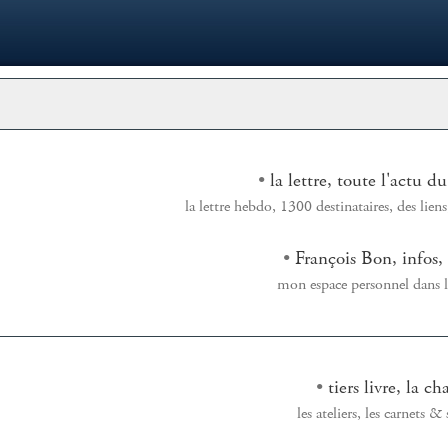
•
la lettre, toute l'actu du
la lettre hebdo, 1300 destinataires, des lien
•
François Bon, infos, 
mon espace personnel dans le 
•
tiers livre, la c
les ateliers, les carnets & 