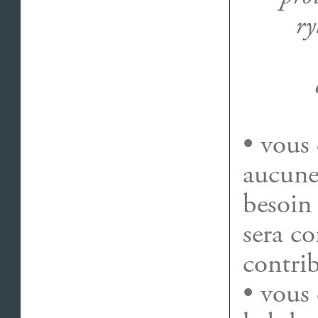
ry
• vous 
aucune
besoin 
sera c
contrib
• vous 