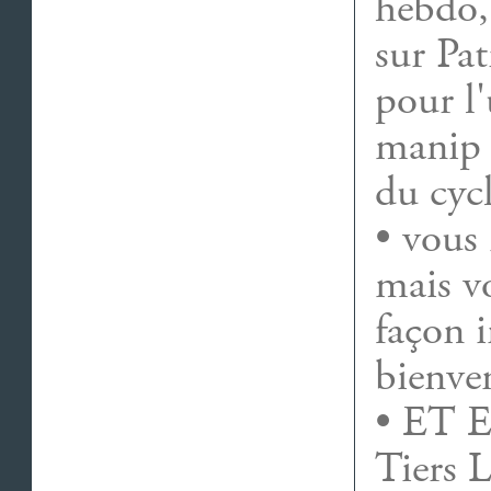
hebdo,
sur Pa
pour l'
manip i
du cycl
• vous 
mais vo
façon i
bienven
• ET E
Tiers L