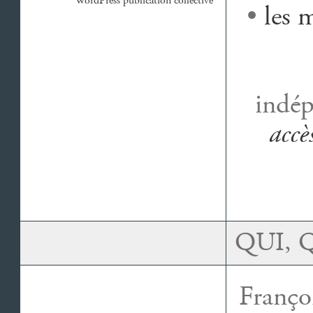
WordPress publication collective
•
les 
indép
accè
QUI
Franço