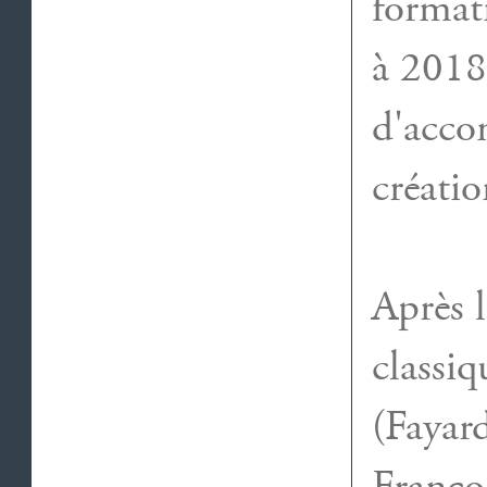
format
à 2018
d'acco
créatio
Après 
classi
(Fayar