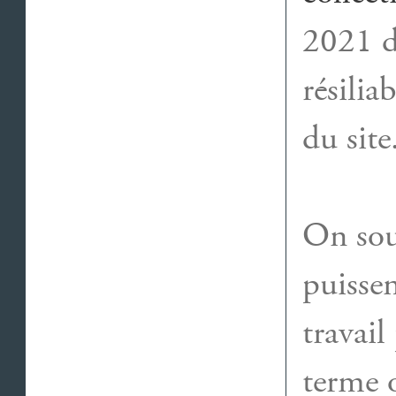
2021 d
résilia
du site
On sou
puissen
travail
terme o