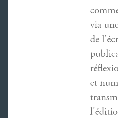
comme 
via une
de l'éc
publica
réflexi
et num
transm
l'éditi