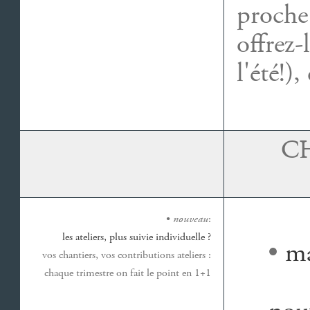
proche 
offrez-
l'été!),
C
•
nouveau
:
les ateliers, plus suivie individuelle ?
•
ma
vos chantiers, vos contributions ateliers :
chaque trimestre on fait le point en 1+1