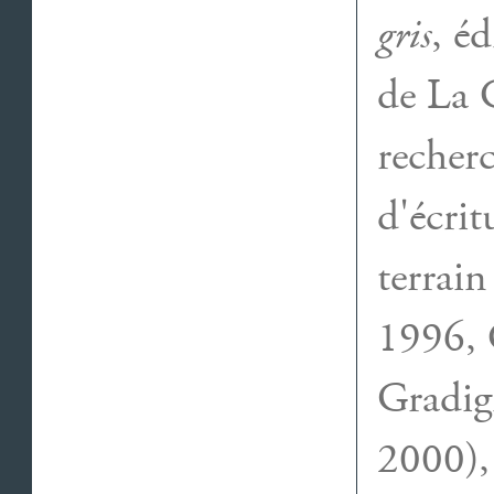
gris
, éd
de La 
recherc
d'écrit
terrain
1996, 
Gradig
2000),