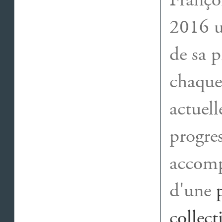
Franço
2016 u
de sa p
chaque
actuell
progres
accompa
d'une
collect