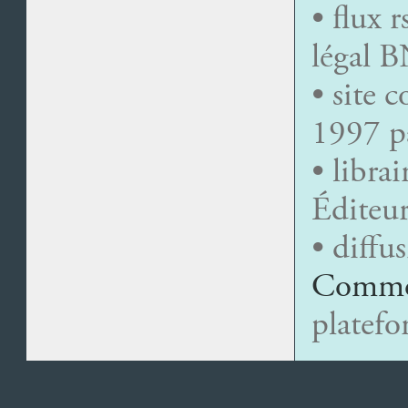
• flux r
légal 
• site 
1997 p
• librai
Éditeu
• diffu
Commo
platefo