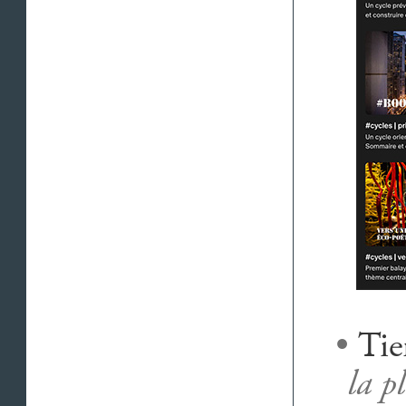
•
Tie
la p