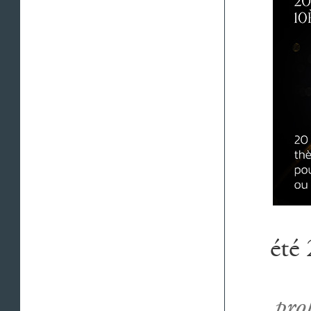
été
pro