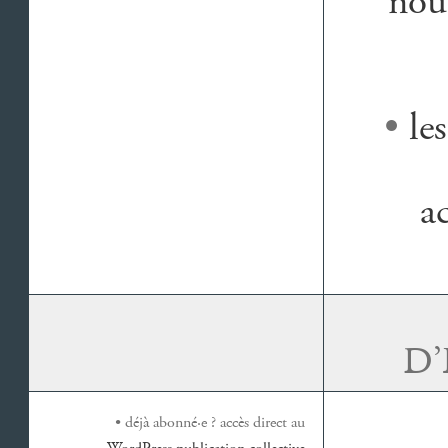
nouv
•
le
a
D
• déjà abonné·e ? accès direct au