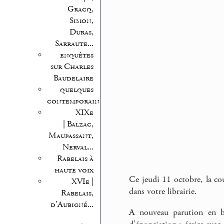
Gracq,
Simon,
Duras,
Sarraute...
enquêtes
sur Charles
Baudelaire
quelques
contemporains
XIXe
| Balzac,
Maupassant,
Nerval...
Rabelais à
haute voix
Ce jeudi 11 octobre, la co
XVIe |
dans votre librairie.
Rabelais,
d’Aubigné...
A nouveau parution en bi