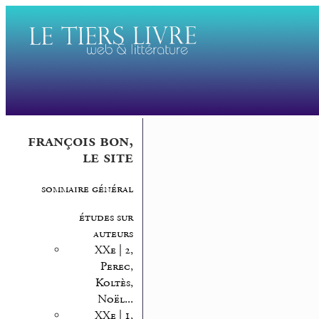
françois bon,
le site
sommaire général
études sur
auteurs
XXe | 2,
Perec,
Koltès,
Noël...
XXe | 1,