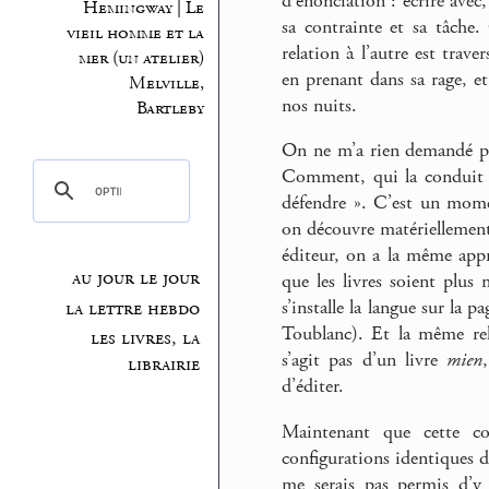
d’énonciation : écrire avec
Hemingway | Le
sa contrainte et sa tâche
vieil homme et la
relation à l’autre est trave
mer (un atelier)
en prenant dans sa rage, et
Melville,
nos nuits.
Bartleby
On ne m’a rien demandé po
Comment, qui la conduit a
défendre ». C’est un mome
on découvre matériellement
éditeur, on a la même appr
au jour le jour
que les livres soient plu
s’installe la langue sur la 
la lettre hebdo
Toublanc). Et la même relec
les livres, la
s’agit pas d’un livre
mien
librairie
d’éditer.
Maintenant que cette co
configurations identiques d
me serais pas permis d’y 