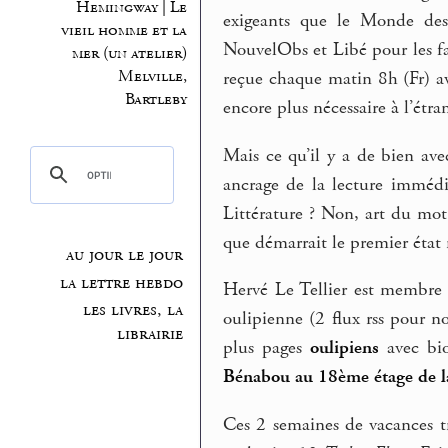
Hemingway | Le
exigeants que le Monde des 
vieil homme et la
NouvelObs et Libé pour les fai
mer (un atelier)
Melville,
reçue chaque matin 8h (Fr) 
Bartleby
encore plus nécessaire à l’étra
Mais ce qu’il y a de bien ave
ancrage de la lecture immédia
Littérature ? Non, art du mot,
que démarrait le premier état r
au jour le jour
la lettre hebdo
Hervé Le Tellier est membre
les livres, la
oulipienne (2 flux rss pour 
librairie
plus pages
oulipiens
avec bio
Bénabou au 18ème étage de 
Ces 2 semaines de vacances tr