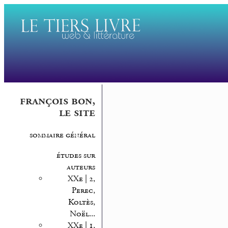
françois bon,
le site
sommaire général
études sur
auteurs
XXe | 2,
Perec,
Koltès,
Noël...
XXe | 1,