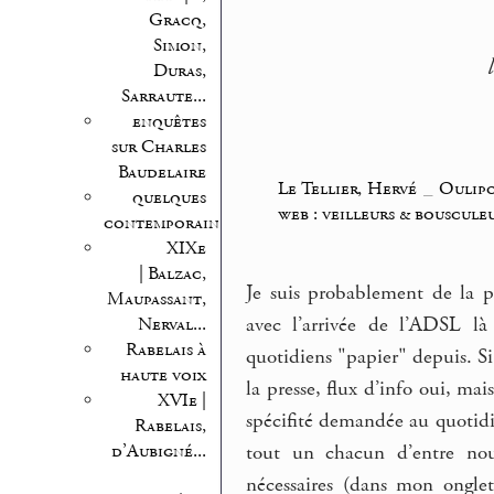
Gracq,
Simon,
Duras,
Sarraute...
enquêtes
sur Charles
Baudelaire
Le Tellier, Hervé
_
Oulip
quelques
web : veilleurs & bouscule
contemporains
XIXe
| Balzac,
Je suis probablement de la 
Maupassant,
avec l’arrivée de l’ADSL là
Nerval...
Rabelais à
quotidiens "papier" depuis. Si
haute voix
la presse, flux d’info oui, ma
XVIe |
spécifité demandée au quotidi
Rabelais,
d’Aubigné...
tout un chacun d’entre nous
nécessaires (dans mon onglet