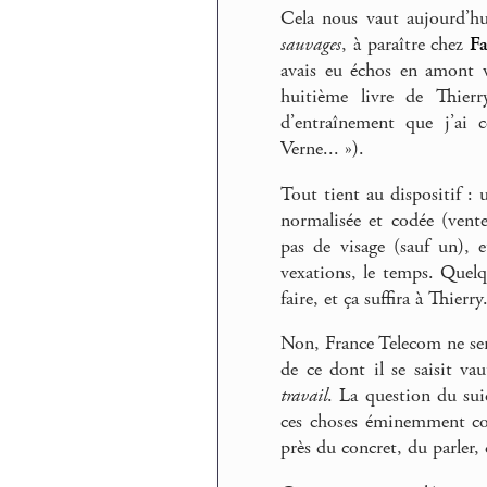
Cela nous vaut aujourd’h
sauvages
, à paraître chez
F
avais eu échos en amont v
huitième livre de Thierry
d’entraînement que j’ai 
Verne... »).
Tout tient au dispositif :
normalisée et codée (ven
pas de visage (sauf un), 
vexations, le temps. Quel
faire, et ça suffira à Thierry
Non, France Telecom ne sera
de ce dont il se saisit v
travail
. La question du suic
ces choses éminemment co
près du concret, du parler,