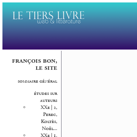
françois bon,
le site
sommaire général
études sur
auteurs
XXe | 2,
Perec,
Koltès,
Noël...
XXe | 1,