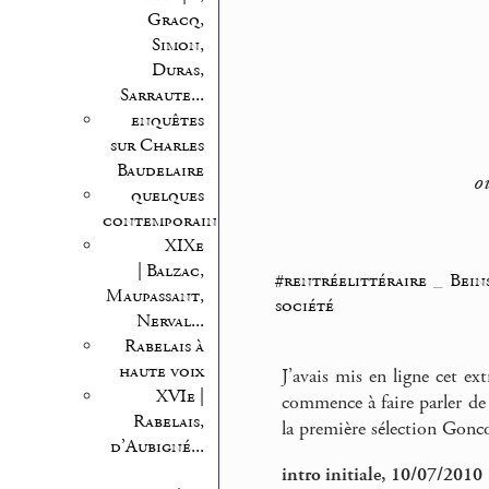
Gracq,
Simon,
Duras,
Sarraute...
enquêtes
sur Charles
Baudelaire
o
quelques
contemporains
XIXe
| Balzac,
#rentréelittéraire
_
Bein
Maupassant,
société
Nerval...
Rabelais à
haute voix
J’avais mis en ligne cet ext
XVIe |
commence à faire parler de l
Rabelais,
la première sélection Gonco
d’Aubigné...
intro initiale, 10/07/2010