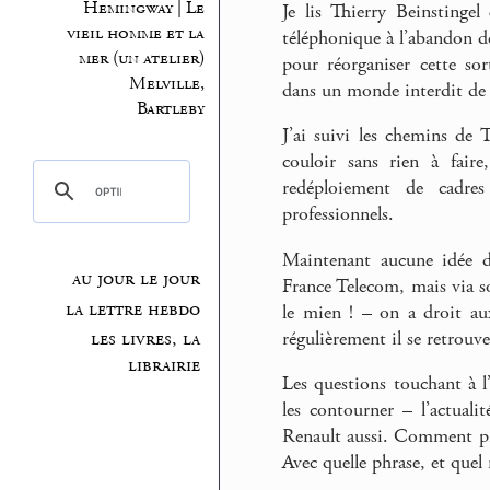
Hemingway | Le
Je lis Thierry Beinstingel
vieil homme et la
téléphonique à l’abandon de 
mer (un atelier)
pour réorganiser cette so
Melville,
dans un monde interdit de
Bartleby
J’ai suivi les chemins de
couloir sans rien à faire
redéploiement de cadre
professionnels.
Maintenant aucune idée de
au jour le jour
France Telecom, mais via 
la lettre hebdo
le mien ! – on a droit aux
régulièrement il se retrou
les livres, la
librairie
Les questions touchant à l
les contourner – l’actuali
Renault aussi. Comment prend
Avec quelle phrase, et quel 