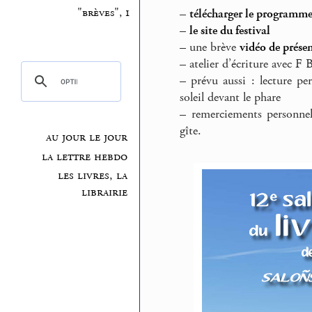
"brèves", 1
–
télécharger le programm
–
le site du festival
–
une brève
vidéo de prése
–
atelier d’écriture avec F 
–
prévu aussi : lecture p
soleil devant le phare
–
remerciements personnels
gîte.
au jour le jour
la lettre hebdo
les livres, la
librairie