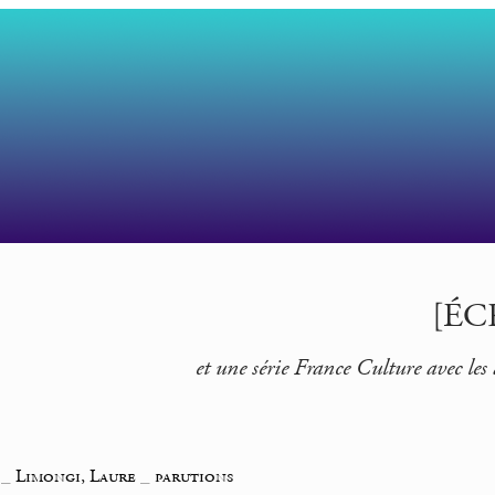
[ÉCR
et une série France Culture avec les
_
Limongi, Laure
_
parutions