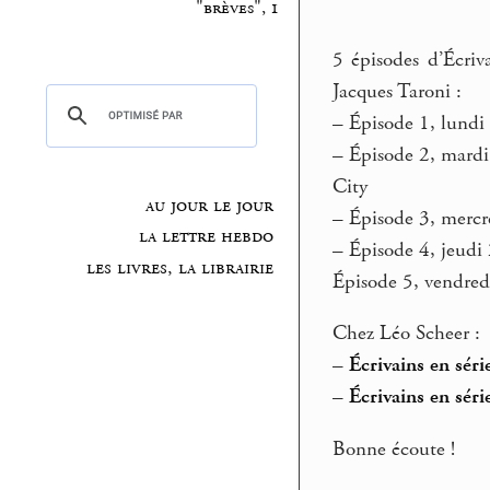
"brèves", 1
5 épisodes d’Écriva
Jacques Taroni :
–
Épisode 1, lundi
–
Épisode 2, mardi
City
au jour le jour
–
Épisode 3, mercr
la lettre hebdo
–
Épisode 4, jeudi
les livres, la librairie
Épisode 5, vendre
Chez Léo Scheer :
–
Écrivains en séri
–
Écrivains en séri
Bonne écoute !