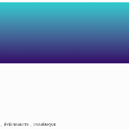
_
événements
_
numérique