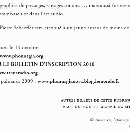
raphies de paysages, voyages sonores…, mais aussi formes son
pour basculer dans l’art audio.
Pierre Schaeffer sera attribué à un jeune auteur de moins de
avant le 15 octobre.
www.phonurgia.org
 LE BULLETIN D’INSCRIPTION 2010
w.transradio.org
e palmarès 2009 :
www.phonurgianova.blog.lemonde.fr
autres billets de cette rubriq
haut de page
ou
accueil du si
© annoncez, informez su