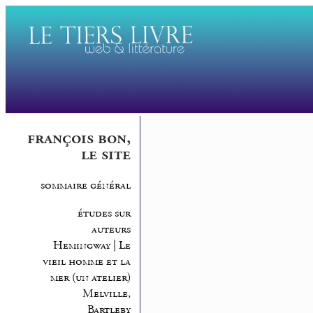
françois bon,
le site
sommaire général
études sur
auteurs
Hemingway | Le
vieil homme et la
mer (un atelier)
Melville,
Bartleby