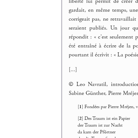
liberté lui permit de créer d
gardait, en même temps, une é
corrigeait pas, ne retravaillai
seraient publiés. Un jour q
répondit : « c’est seulement pa
été entraîné à écrire de la 
pourtant il écrivit : « La poési
[...]
© Leo Navratil, introductio
Sabine Günther, Pierre Mréje
[
1
]
Fondées par Pierre Mréjen, v
[
2
]
Des Traum ist ein Papier
der Traum ist zur Nacht
da kam der Pförtner