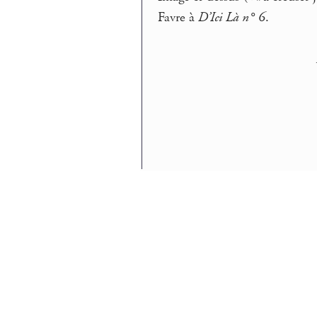
Favre à
D’Ici Là n° 6
.