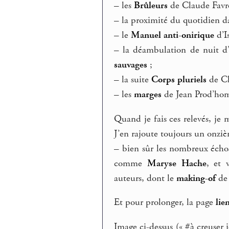
–
les
Brûleurs
de Claude Favre 
–
la proximité du quotidien d
–
le
Manuel anti-onirique
d’Is
–
la déambulation de nuit d’
sauvages
;
–
la suite
Corps pluriels
de Ch
–
les
marges
de Jean Prod’ho
Quand je fais ces relevés, je 
J’en rajoute toujours un onziè
–
bien sûr les nombreux éch
comme
Maryse Hache
, et 
auteurs, dont le
making-of
de 
Et pour prolonger, la page
lie
Image ci-dessus (« #à creuser 