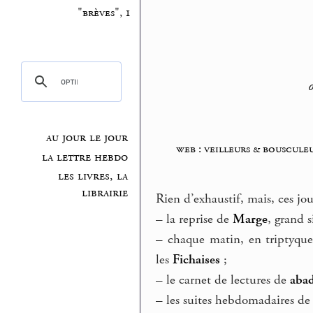
"brèves", 1
au jour le jour
web : veilleurs & bouscule
la lettre hebdo
les livres, la
librairie
Rien d’exhaustif, mais, ces jou
–
la reprise de
Marge
, grand 
–
chaque matin, en triptyque,
les
Fichaises
;
–
le carnet de lectures de
abad
–
les suites hebdomadaires de