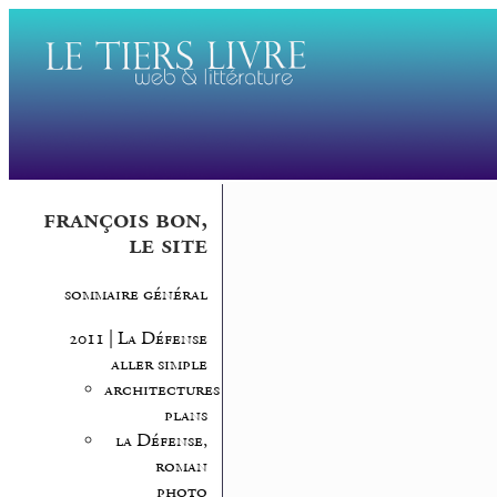
françois bon,
le site
sommaire général
2011 | La Défense
aller simple
architectures,
plans
la Défense,
roman
photo