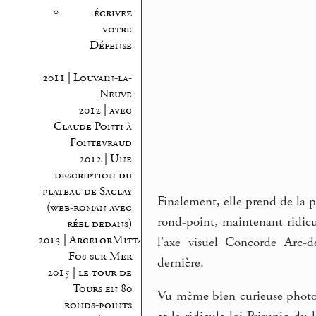
écrivez
votre
Défense
2011 | Louvain-la-
Neuve
2012 | avec
Claude Ponti à
Fontevraud
2012 | Une
description du
plateau de Saclay
Finalement, elle prend de la pl
(web-roman avec
rond-point, maintenant ridic
réel dedans)
2013 | ArcelorMittal
l’axe visuel Concorde Arc-
Fos-sur-Mer
dernière.
2015 | le tour de
Tours en 80
Vu même bien curieuse photo,
ronds-points