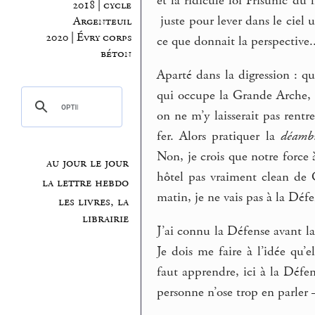
et la ridicule loi Prisunic du
2018 | cycle
juste pour lever dans le ciel u
Argenteuil
2020 | Évry corps
ce que donnait la perspective..
béton
Aparté dans la digression : q
qui occupe la Grande Arche, o
on ne m’y laisserait pas rentre
fer. Alors pratiquer la
déambu
Non, je crois que notre force 
au jour le jour
hôtel pas vraiment clean de 
la lettre hebdo
matin, je ne vais pas à la Défe
les livres, la
librairie
J’ai connu la Défense avant l
Je dois me faire à l’idée qu’e
faut apprendre, ici à la Défe
personne n’ose trop en parler 