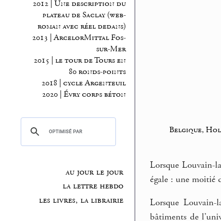
2012 | Une description du
plateau de Saclay (web-
roman avec réel dedans)
2013 | ArcelorMittal Fos-
sur-Mer
2015 | le tour de Tours en
80 ronds-points
2018 | cycle Argenteuil
2020 | Évry corps béton
Belgique, Ho
Lorsque Louvain-la-
au jour le jour
égale : une moitié
la lettre hebdo
les livres, la librairie
Lorsque Louvain-la
bâtiments de l’univ