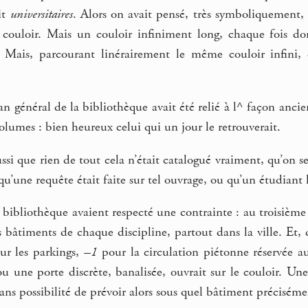
it
universitaires
. Alors on avait pensé, très symboliquement
n couloir. Mais un couloir infiniment long, chaque fois 
. Mais, parcourant linérairement le même couloir infini, 
an général de la bibliothèque avait été relié à l^ façon anci
volumes : bien heureux celui qui un jour le retrouverait.
ssi que rien de tout cela n’était catalogué vraiment, qu’on se
squ’une requête était faite sur tel ouvrage, ou qu’un étudiant 
a bibliothèque avaient respecté une contrainte : au troisième 
s bâtiments de chaque discipline, partout dans la ville. Et
r les parkings,
–1
pour la circulation piétonne réservée a
ou une porte discrète, banalisée, ouvrait sur le couloir. Une
sans possibilité de prévoir alors sous quel bâtiment précisément