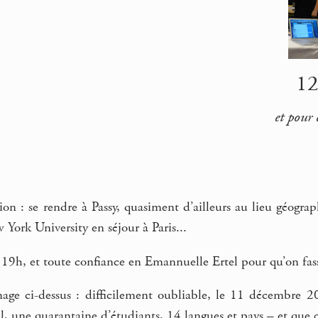
12
et pour 
ion : se rendre à Passy, quasiment d’ailleurs au lieu géogr
 York University en séjour à Paris...
19h, et toute confiance en Emannuelle Ertel pour qu’on fass
mage ci-dessus : difficilement oubliable, le 11 décembre 
 une quarantaine d’étudiants, 14 langues et pays – et que ça